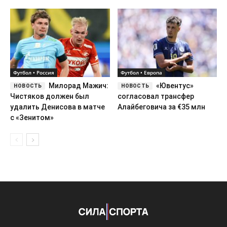
Футбол • Россия
Футбол • Европа
Милорад Мажич:
«Ювентус»
Чистяков должен был
согласовал трансфер
удалить Денисова в матче
Алайбеговича за €35 млн
с «Зенитом»