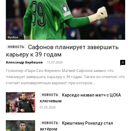
Футбол
Сафонов планирует завершить
карьеру к 39 годам
Александр Барбашов
-
15.07.2026
0
Голкипер «Пари Сен-Жермен» Матвей Сафонов заявил, что
планирует завершить карьеру к 39 годам. Также он отметил, что
считает маловероятным вариант, при котором...
Карседо назвал матч с ЦСКА
ключевым
01.05.2026
Криштиану Роналду стал
актёром