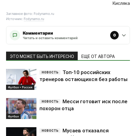
Кисляка
Заглавное фото: Fcdynamo.ru
Источник:
Fcdynamo.ru
Комментарии
0
Читать и оставить комментарий
ЭТО МОЖЕТ БЫТЬ ИНТЕРЕСНО
ЕЩЕ ОТ АВТОРА
Топ-10 российских
тренеров остающихся без работы
Футбол • Россия
Месси готовит иск после
похорон отца
Футбол
Мусаев отказался