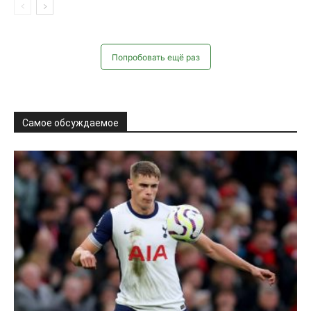
Футбол • Европа
Ван де Вен обсудит будущее с
«Тоттенхэмом»
Александр Барбашов
-
03.05.2026
0
Защитник «Тоттенхэма» Микки ван де Вен грядущим летом