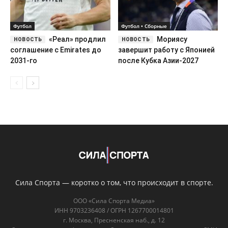
Сила Спорта — коротко о том, что происходит в спорте.
ООО «Сила Спорта Медиа»
ИНН 9703236408 / ОГРН 1267700014801
г. Москва, Пресненская наб., д. 12
Сетевое издание «silasporta.ru». Свидетельство о регистрации СМИ
ЭЛ № ФС 77 - 91358 от 16.04.2026, выдано Роскомнадзором
info@silasporta.ru
Редакция и авторы
О нас
Контакты
Правовая информация
Пользовательское соглашение
Политика конфиденциальности