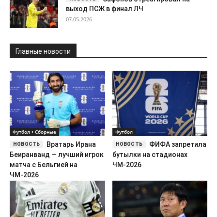
Футбол • Сборные
Футбол
Вратарь Ирана
ФИФА запретила
Беиранванд — лучший игрок
бутылки на стадионах
матча с Бельгией на
ЧМ-2026
ЧМ-2026
Футбол
Футбол • Сборные
«Реал» продлил
Мориясу
соглашение с Emirates до
завершит работу с Японией
2031-го
после Кубка Азии-2027