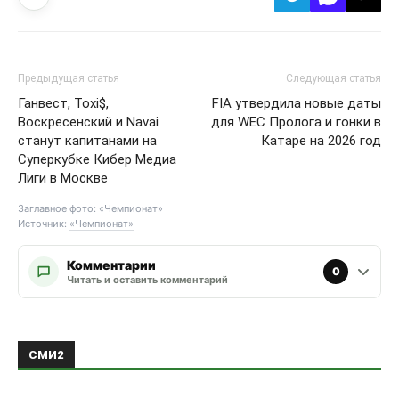
Предыдущая статья
Следующая статья
Ганвест, Toxi$,
FIA утвердила новые даты
Воскресенский и Navai
для WEC Пролога и гонки в
станут капитанами на
Катаре на 2026 год
Суперкубке Кибер Медиа
Лиги в Москве
Заглавное фото: «Чемпионат»
Источник:
«Чемпионат»
Комментарии
0
Читать и оставить комментарий
ЭТО МОЖЕТ БЫТЬ ИНТЕРЕСНО
ЕЩЕ ОТ АВТОРА
Овечкин поддержал