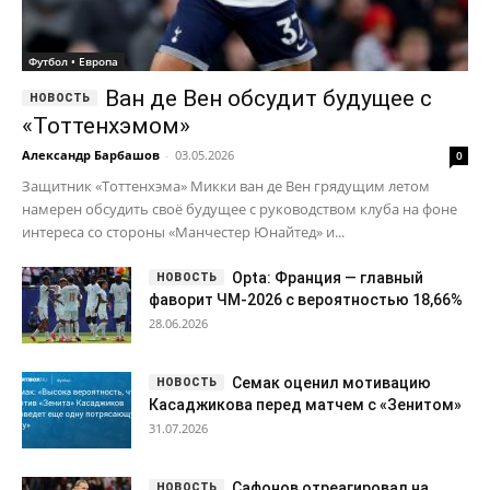
намерен обсудить своё будущее с руководством клуба на фоне
интереса со стороны «Манчестер Юнайтед» и...
Opta: Франция — главный
фаворит ЧМ-2026 с вероятностью 18,66%
28.06.2026
Семак оценил мотивацию
Касаджикова перед матчем с «Зенитом»
31.07.2026
Сафонов отреагировал на
выход ПСЖ в финал ЛЧ
07.05.2026
Главные новости