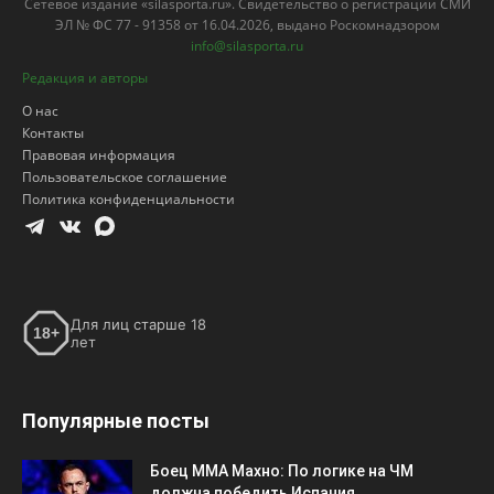
Для лиц старше 18
18+
лет
Популярные посты
Боец ММА Махно: По логике на ЧМ
должна победить Испания
18.07.2026
Шараканов заработает в «Динамо» 10
миллионов рублей
29.07.2026
Никита Кучеров возглавил гонку