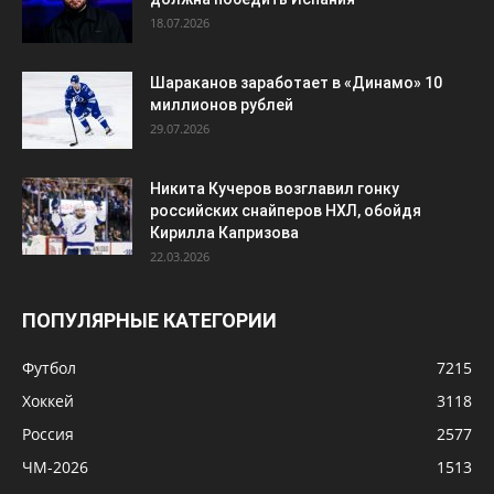
российских снайперов НХЛ, обойдя
Кирилла Капризова
22.03.2026
ПОПУЛЯРНЫЕ КАТЕГОРИИ
Футбол
7215
Хоккей
3118
Россия
2577
ЧМ-2026
1513
Баскетбол
1264
Европа
1263
КХЛ
1152
Теннис
1040
НХЛ
1004