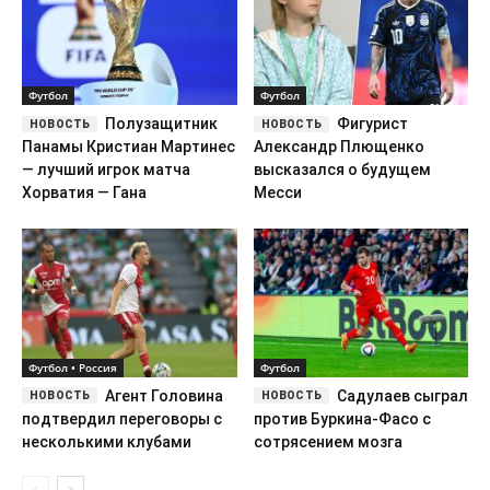
Футбол
Футбол
Полузащитник
Фигурист
Панамы Кристиан Мартинес
Александр Плющенко
— лучший игрок матча
высказался о будущем
Хорватия — Гана
Месси
Футбол • Россия
Футбол
Агент Головина
Садулаев сыграл
подтвердил переговоры с
против Буркина-Фасо с
несколькими клубами
сотрясением мозга