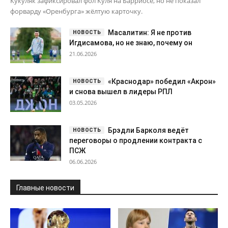
Кукуляк зафиксировал фол Куля на Барриосе, но не показал
форварду «Оренбурга» жёлтую карточку.
Масалитин: Я не против
Игдисамова, но не знаю, почему он
21.06.2026
«Краснодар» победил «Акрон»
и снова вышел в лидеры РПЛ
03.05.2026
Брэдли Барколя ведёт
переговоры о продлении контракта с
ПСЖ
06.06.2026
Главные новости