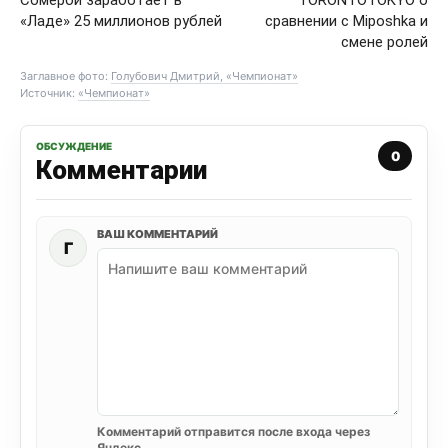
Сомерби заработает в
TORONTOTOKYO о
«Ладе» 25 миллионов рублей
сравнении с Miposhka и
смене ролей
Заглавное фото:
Голубович Дмитрий, «Чемпионат»
Источник:
«Чемпионат»
ОБСУЖДЕНИЕ
0
Комментарии
ВАШ КОММЕНТАРИЙ
Г
Комментарий отправится после входа через
Яндекс.