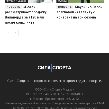
Футбол • Европа
Футбол
«Реал»
Маурицио Сарри
рассматривает продажу
возглавил «Аталанту»:
Вальверде за €120 млн
контракт на три сезона
после конфликта
Сила Спорта — коротко о том, что происходит в спорте.
ООО «Сила Спорта Медиа»
ИНН 9703236408 / ОГРН 1267700014801
г. Москва, Пресненская наб., д. 12
Сетевое издание «silasporta.ru». Свидетельство о регистрации СМИ
ЭЛ № ФС 77 - 91358 от 16.04.2026, выдано Роскомнадзором