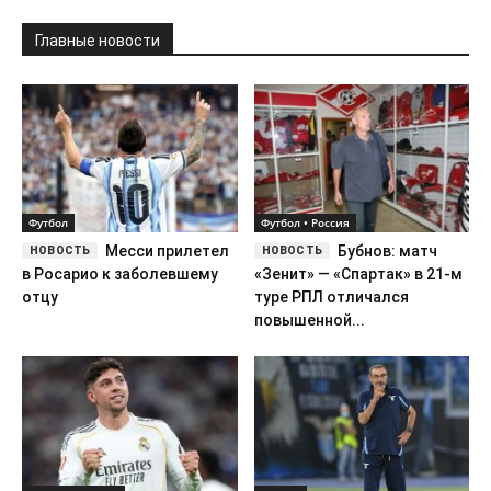
Главные новости
Футбол
Футбол • Россия
Месси прилетел
Бубнов: матч
в Росарио к заболевшему
«Зенит» — «Спартак» в 21-м
отцу
туре РПЛ отличался
повышенной...