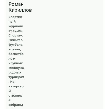
Роман
Кириллов
Спортив
ный
журнали
ст «Силы
Спорта».
Пишет о
футболе,
хоккее,
баскетбо
ле и
крупных
междуна
родных
турнирах
. На
авторско
й
страниц
е
собраны