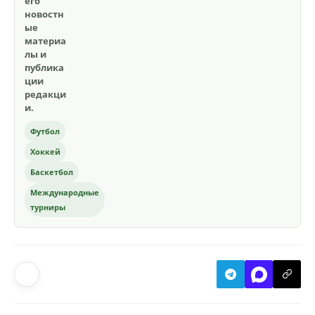
его
новостн
ые
материа
лы и
публика
ции
редакци
и.
Футбол
Хоккей
Баскетбол
Международные
турниры