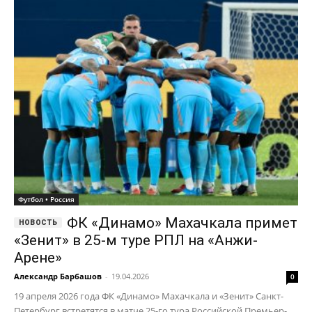
Футбол • Россия
ФК «Динамо» Махачкала примет
«Зенит» в 25-м туре РПЛ на «Анжи-
Арене»
Александр Барбашов
-
19.04.2026
0
19 апреля 2026 года ФК «Динамо» Махачкала и «Зенит» Санкт-
Петербург встретятся в матче 25-го тура Российской Премьер-