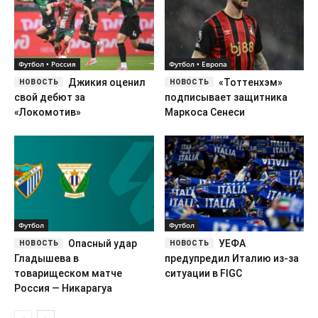
Футбол • Россия
Футбол • Европа
Джикия оценил
«Тоттенхэм»
свой дебют за
подписывает защитника
«Локомотив»
Маркоса Сенеси
Футбол
Футбол
Опасный удар
УЕФА
Гладышева в
предупредил Италию из-за
товарищеском матче
ситуации в FIGC
Россия — Никарагуа