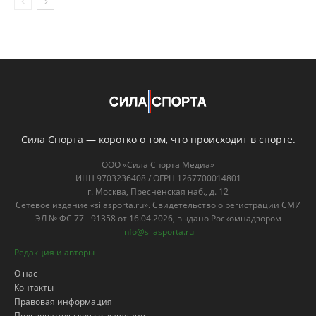
Сила Спорта — коротко о том, что происходит в спорте.
ООО «Сила Спорта Медиа»
ИНН 9703236408 / ОГРН 1267700014801
г. Москва, Пресненская наб., д. 12
Сетевое издание «silasporta.ru». Свидетельство о регистрации СМИ
ЭЛ № ФС 77 - 91358 от 16.04.2026, выдано Роскомнадзором
info@silasporta.ru
Редакция и авторы
О нас
Контакты
Правовая информация
Пользовательское соглашение