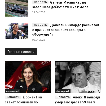
Genesis Magma Racing
завершила дебют в WEC на Имоле
21.04.2026
Даниэль Риккардо рассказал
о причинах окончания карьеры в
«Формуле 1»
02.04.2026
Главные новости
Формула-1
Формула-1
Дориан Пин
Алекс Дзанарди
станет гонщицей по
умер в возрасте 59 лет у