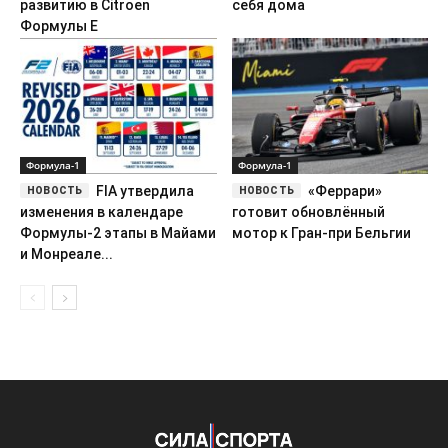
развитию в Citroen
себя дома
Формулы Е
Формула-1
Формула-1
FIA утвердила
«Феррари»
изменения в календаре
готовит обновлённый
Формулы-2 этапы в Майами
мотор к Гран-при Бельгии
и Монреале...