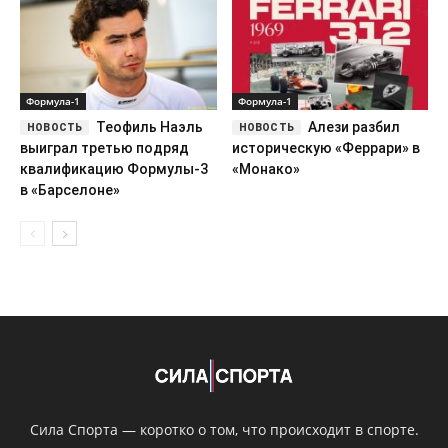
Формула-1
Формула-1
Теофиль Наэль
Алези разбил
выиграл третью подряд
историческую «Феррари» в
квалификацию Формулы-3
«Монако»
в «Барселоне»
Сила Спорта — коротко о том, что происходит в спорте.