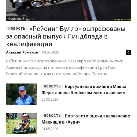
Формула-1
«Рейсинг Буллз» оштрафованы
за опасный выпуск Линдблада в
квалификации
Алексей Романов
-
04.07.2026
0
Рейсинг Буллз оштрафована на 5000 евро за опасный выпуск
Арвида Линдблада на пит-лейн в квалификации Гран При
Великобритании, когда он помешал Оскару Пиастри.
Виртуальная команда Макса
Ферстаппена Redline сменила название
23.03.2026
Бортолето оценил назначение
Макниша в «Ауди»
01.05.2026