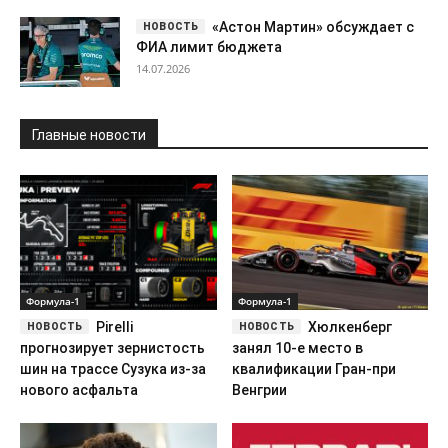
«Астон Мартин» обсуждает с
ФИА лимит бюджета
14.07.2026
Главные новости
Формула-1
Формула-1
Pirelli
Хюлкенберг
прогнозирует зернистость
занял 10-е место в
шин на трассе Сузука из-за
квалификации Гран-при
нового асфальта
Венгрии