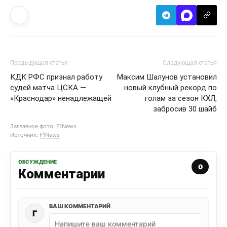
Предыдущая статья
Следующая статья
КДК РФС признал работу
Максим Шалунов установил
судей матча ЦСКА —
новый клубный рекорд по
«Краснодар» ненадлежащей
голам за сезон КХЛ,
забросив 30 шайб
Заглавное фото: F1News
Источник:
F1News
ОБСУЖДЕНИЕ
0
Комментарии
ВАШ КОММЕНТАРИЙ
Г