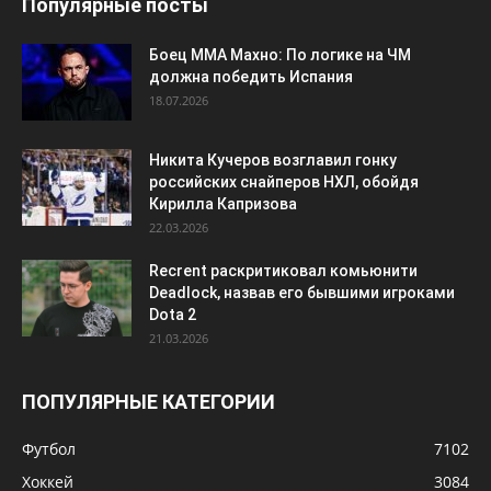
Популярные посты
Боец ММА Махно: По логике на ЧМ
должна победить Испания
18.07.2026
Никита Кучеров возглавил гонку
российских снайперов НХЛ, обойдя
Кирилла Капризова
22.03.2026
Recrent раскритиковал комьюнити
Deadlock, назвав его бывшими игроками
Dota 2
21.03.2026
ПОПУЛЯРНЫЕ КАТЕГОРИИ
Футбол
7102
Хоккей
3084