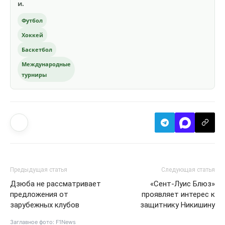
и.
Футбол
Хоккей
Баскетбол
Международные
турниры
Предыдущая статья
Следующая статья
Дзюба не рассматривает
«Сент-Луис Блюз»
предложения от
проявляет интерес к
зарубежных клубов
защитнику Никишину
Заглавное фото:
F1News