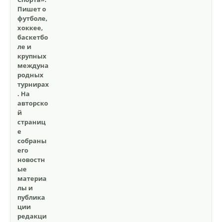
Пишет о
футболе,
хоккее,
баскетбо
ле и
крупных
междуна
родных
турнирах
. На
авторско
й
страниц
е
собраны
его
новостн
ые
материа
лы и
публика
ции
редакци