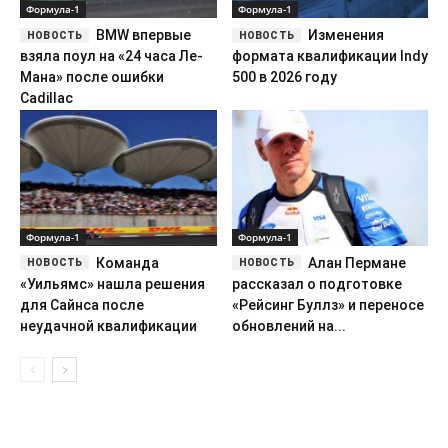
Формула-1
Формула-1
BMW впервые
Изменения
взяла поул на «24 часа Ле-
формата квалификации Indy
Мана» после ошибки
500 в 2026 году
Cadillac
Формула-1
Формула-1
Команда
Алан Пермане
«Уильямс» нашла решения
рассказал о подготовке
для Сайнса после
«Рейсинг Буллз» и переносе
неудачной квалификации
обновлений на...