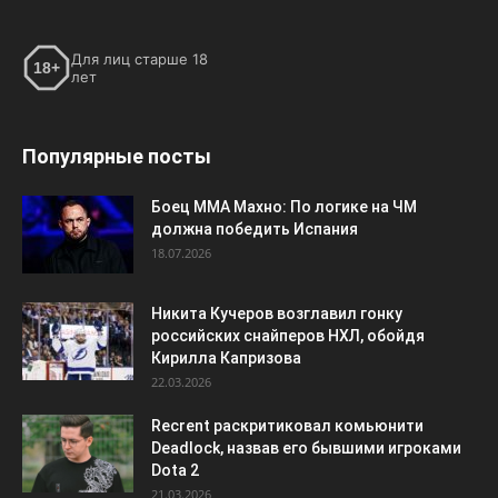
Для лиц старше 18
18+
лет
Популярные посты
Боец ММА Махно: По логике на ЧМ
должна победить Испания
18.07.2026
Никита Кучеров возглавил гонку
российских снайперов НХЛ, обойдя
Кирилла Капризова
22.03.2026
Recrent раскритиковал комьюнити
Deadlock, назвав его бывшими игроками
Dota 2
21.03.2026