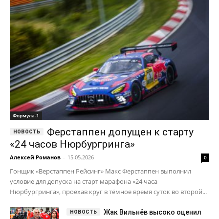
Формула-1
Ферстаппен допущен к старту
«24 часов Нюрбургринга»
Алексей Романов
-
15.05.2026
0
Гонщик «Верстаппен Рейсинг» Макс Ферстаппен выполнил
условие для допуска на старт марафона «24 часа
Нюрбургринга», проехав круг в тёмное время суток во второй...
Жак Вильнёв высоко оценил