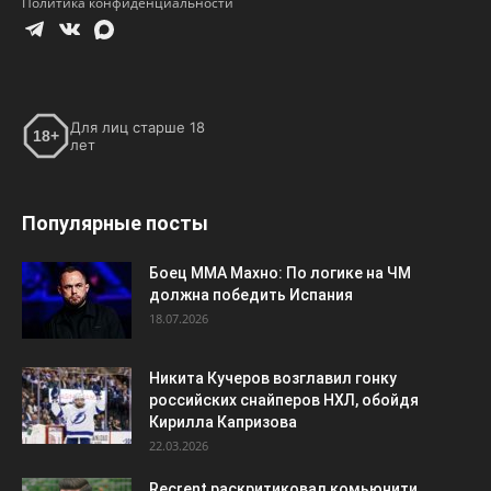
Политика конфиденциальности
Для лиц старше 18
18+
лет
Популярные посты
Боец ММА Махно: По логике на ЧМ
должна победить Испания
18.07.2026
Никита Кучеров возглавил гонку
российских снайперов НХЛ, обойдя
Кирилла Капризова
22.03.2026
Recrent раскритиковал комьюнити