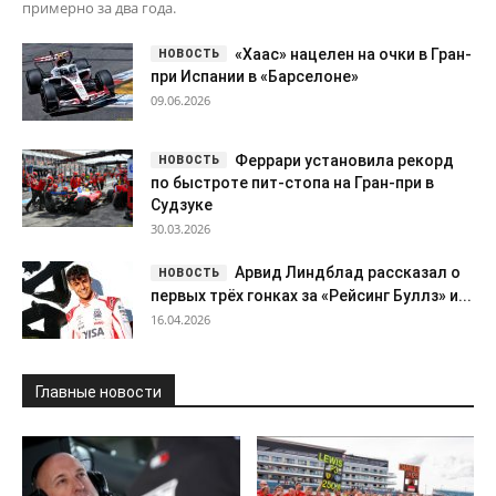
примерно за два года.
«Хаас» нацелен на очки в Гран-
при Испании в «Барселоне»
09.06.2026
Феррари установила рекорд
по быстроте пит-стопа на Гран-при в
Судзуке
30.03.2026
Арвид Линдблад рассказал о
первых трёх гонках за «Рейсинг Буллз» и...
16.04.2026
Главные новости