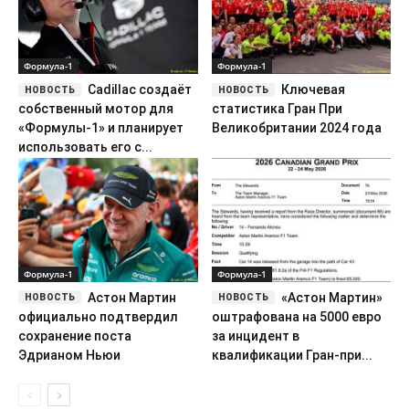
Формула-1
Формула-1
Cadillac создаёт
Ключевая
собственный мотор для
статистика Гран При
«Формулы-1» и планирует
Великобритании 2024 года
использовать его с...
Формула-1
Формула-1
Астон Мартин
«Астон Мартин»
официально подтвердил
оштрафована на 5000 евро
сохранение поста
за инцидент в
Эдрианом Ньюи
квалификации Гран-при...