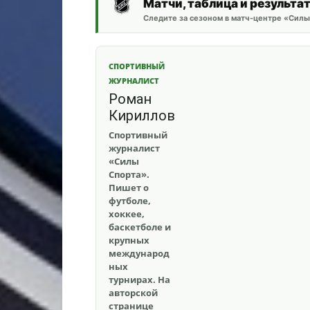
Матчи, таблица и результа
Следите за сезоном в матч-центре «Силы
СПОРТИВНЫЙ
ЖУРНАЛИСТ
Роман
Кириллов
Спортивный
журналист
«Силы
Спорта».
Пишет о
футболе,
хоккее,
баскетболе и
крупных
международ
ных
турнирах. На
авторской
странице