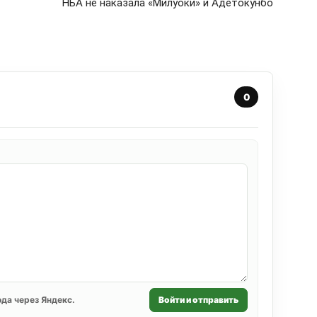
НБА не наказала «Милуоки» и Адетокунбо
0
да через Яндекс.
Войти и отправить