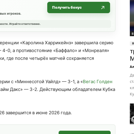
Получить бонус
вых игроков.
мости. Играйте ответственно.
В
нференции «Каролина Харрикейнз» завершила серию
 4-0, а противостояние «Баффало» и «Монреаля»
т
М
ки, где после четырёх матчей сохраняется
Ал
Д
рии с «Миннесотой Уайлд» — 3-1, а «
Вегас Голден
ст
к
ахайм Дакс» — 3-2. Действующим обладателем Кубка
Ку
6 завершится в июне 2026 года.