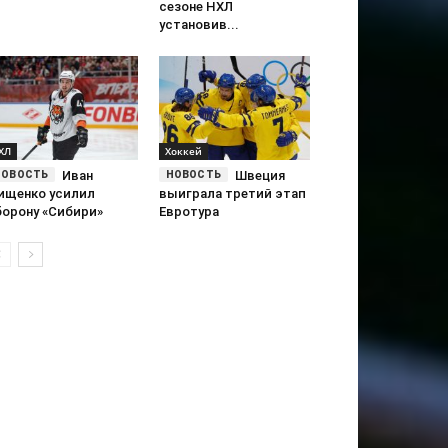
сезоне НХЛ
установив...
ХЛ
Хоккей
Иван
Швеция
ищенко усилил
выиграла третий этап
борону «Сибири»
Евротура