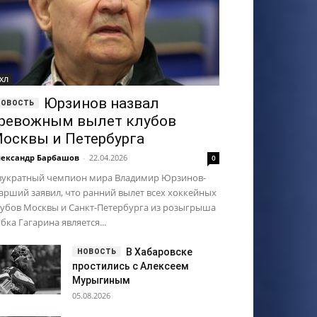
ХЛ
Юрзинов назвал
ревожным вылет клубов
осквы и Петербурга
ександр Барбашов
-
22.04.2026
0
вукратный чемпион мира Владимир Юрзинов-
арший заявил, что ранний вылет всех хоккейных
лубов Москвы и Санкт-Петербурга из розыгрыша
бка Гагарина является...
В Хабаровске
простились с Алексеем
Мурыгиным
05.08.2026