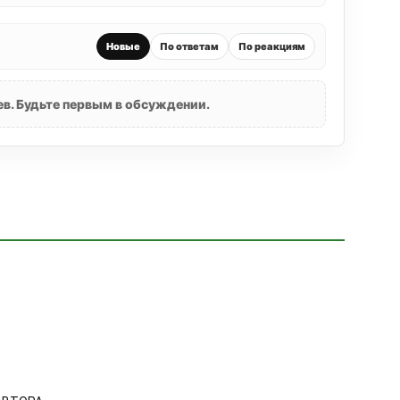
Новые
По ответам
По реакциям
в. Будьте первым в обсуждении.