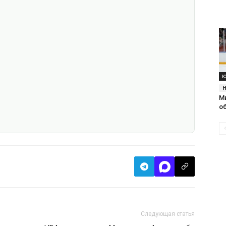
К
М
о
Следующая статья