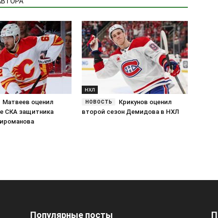
АВТОРА
НХЛ
Матвеев оценил
Крикунов оценил
е СКА защитника
второй сезон Демидова в НХЛ
ироманова
Популярные посты
П