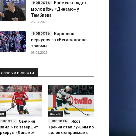
Ерёменко ждёт
молодёжь «Динамо» у
Тамбиева
26.04.2026
Карлссон
вернулся за «Вегас» после
травмы
05.05.2026
Главные новости
ХЛ
Хоккей
Овечкин
Яков
явил, что завершит
Тренин стал лучшим по
арьеру в «Динамо»
силовым приемам в