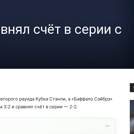
внял счёт в серии с
 второго раунда Кубка Стэнли, а «Баффало Сэйбрз»
3:2 и сравнял счёт в серии — 2-2.