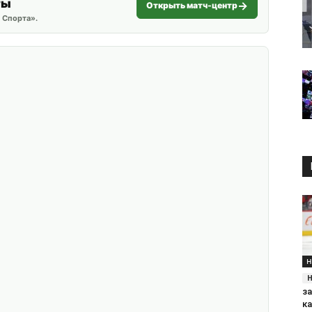
ты
Открыть матч-центр
 Спорта».
Н
за
к