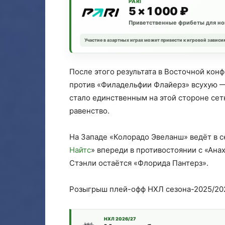
PARI
5 × 1 000 ₽
Приветственные фрибеты для но
Участие в азартных играх может привести к игровой зависи
После этого результата в Восточной ко
против «Филадельфии Флайерз» всухую —
стало единственным на этой стороне сет
равенство.
На Западе «Колорадо Эвеланш» ведёт в се
Найтс
» впереди в противостоянии с «Ан
Стэнли остаётся «Флорида Пантерз».
Розыгрыш плей-офф НХЛ сезона-2025/202
НХЛ 2026/27