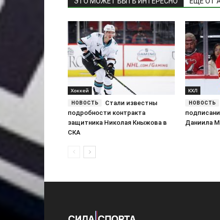
ЭТО МОЖЕТ БЫТЬ ИНТЕРЕСНО
ЕЩЕ ОТ 
Хоккей
КХЛ
Стали известны
подробности контракта
подписани
защитника Николая Кныжова в
Даниила М
СКА