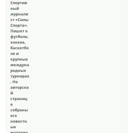
Спортив
ный
журнали
ст «Силы
Спорта».
Пишет о
футболе,
хоккее,
баскетбо
ле и
крупных
междуна
родных
турнирах
. На
авторско
й
страниц
е
собраны
его
новостн
ые
материа