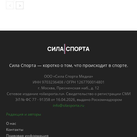
Сила Спорта — коротко о том, что происходит в спорте.
ООО «Сила Спорта Медиа»
ИНН 9703236408 / ОГРН 1267700014801
г. Москва, Пресненская наб., д. 12
Сетевое издание «silasporta.ru». Свидетельство о регистрации СМИ
ЭЛ № ФС 77 - 91358 от 16.04.2026, выдано Роскомнадзором
info@silasporta.ru
Редакция и авторы
О нас
Контакты
Правовая информация