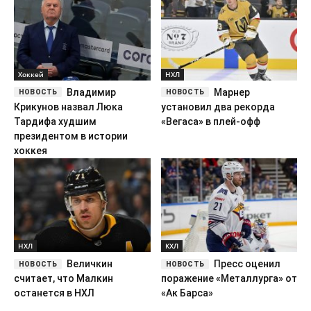
Хоккей
НХЛ
Владимир
Марнер
Крикунов назвал Люка
установил два рекорда
Тардифа худшим
«Вегаса» в плей-офф
президентом в истории
хоккея
НХЛ
КХЛ
Величкин
Пресс оценил
считает, что Малкин
поражение «Металлурга» от
останется в НХЛ
«Ак Барса»