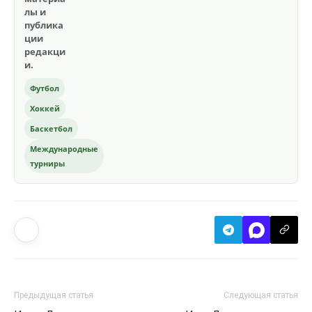
лы и
публика
ции
редакци
и.
Футбол
Хоккей
Баскетбол
Международные
турниры
Предыдущая статья
Следующая статья