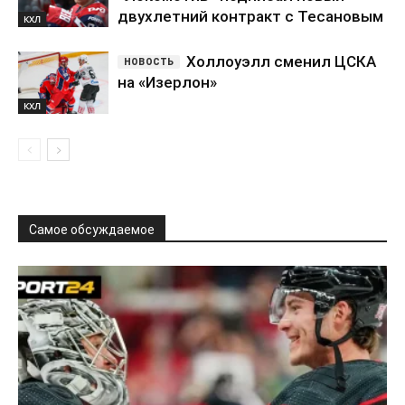
двухлетний контракт с Тесановым
КХЛ
Холлоуэлл сменил ЦСКА
на «Изерлон»
КХЛ
Самое обсуждаемое