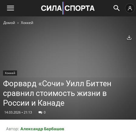
Домой
Хоккей
Ск
Хоккей
Форвард «Сочи» Уилл Биттен
сравнил стоимость жизни в
России и Канаде
14.03.2026 • 21:13
0
Автор:
Александр Барбашов