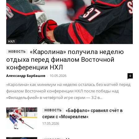
НХЛ
«Каролина» получила неделю
отдыха перед финалом Восточной
конференции НХЛ
Александр Барбашов
-
10.05.2026
0
«Каролина» как минимум на неделю осталась без матчей перед
финалом Восточной конференции НХЛ после победы над
«Филадельфией» в четвёртой игре серии — 3:2 в...
«Баффало» сравнял счёт в
серии с «Монреалем»
17.05.2026