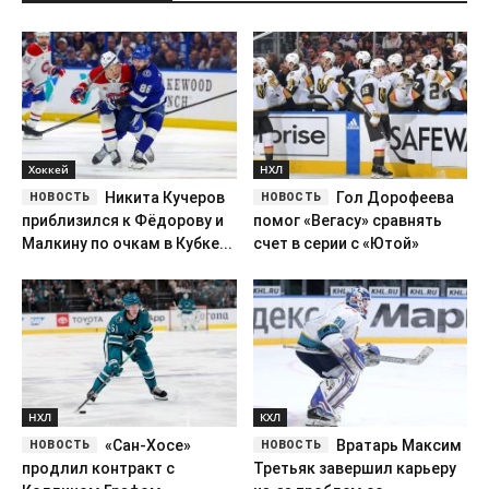
Хоккей
НХЛ
Никита Кучеров
Гол Дорофеева
приблизился к Фёдорову и
помог «Вегасу» сравнять
Малкину по очкам в Кубке...
счет в серии с «Ютой»
НХЛ
КХЛ
«Сан-Хосе»
Вратарь Максим
продлил контракт с
Третьяк завершил карьеру