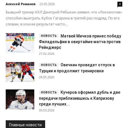
Алексей Романов
-
23.05.2026
0
Бывший тренер КХЛ Дмитрий Рябыкин заявил, что «Локомотив»
способен выиграть Кубок Гагарина в третий раз подряд. По его
словам, в хоккее результат часто...
Матвей Мичков принес победу
Филадельфии в овертайме матча против
Рейнджерс
27.02.2026
Овечкин проведет отпуск в
Турции и продолжит тренировки
28.05.2026
Кучеров оформил дубль и две
передачи приблизившись к Капризову
среди лучших...
09.03.2026
Главные новости