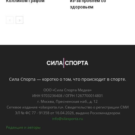
Коллином Графом
из-за проблем со
здоровьем
Сила Спорта — коротко о том, что происходит в спорте.
ООО «Сила Спорта Медиа»
ИНН 9703236408 / ОГРН 1267700014801
г. Москва, Пресненская наб., д. 12
Сетевое издание «silasporta.ru». Свидетельство о регистрации СМИ
ЭЛ № ФС 77 - 91358 от 16.04.2026, выдано Роскомнадзором
info@silasporta.ru
Редакция и авторы