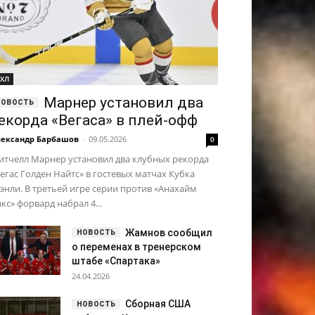
ХЛ
Марнер установил два
екорда «Вегаса» в плей-офф
ександр Барбашов
-
09.05.2026
0
итчелл Марнер установил два клубных рекорда
егас Голден Найтс» в гостевых матчах Кубка
энли. В третьей игре серии против «Анахайм
кс» форвард набрал 4...
Жамнов сообщил
о переменах в тренерском
штабе «Спартака»
24.04.2026
Сборная США