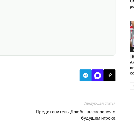
О
р
Н
А
ог
хо
Следующая статья
Представитель Дзюбы высказался о
будущем игрока