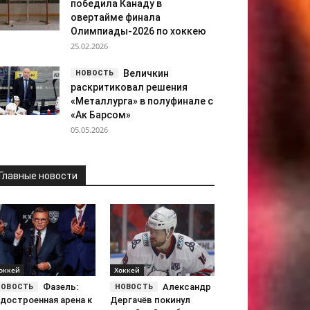
победила Канаду в
овертайме финала
Олимпиады-2026 по хоккею
25.02.2026
Величкин
раскритиковал решения
«Металлурга» в полуфинале с
«Ак Барсом»
05.05.2026
Главные новости
оккей
Хоккей
Фазель:
Александр
достроенная арена к
Дергачёв покинул