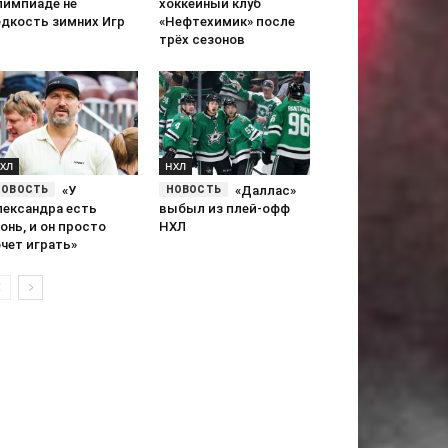
лимпиаде не
хоккейный клуб
едкость зимних Игр
«Нефтехимик» после
трёх сезонов
ХЛ
НХЛ
«У
«Даллас»
лександра есть
выбыл из плей-офф
онь, и он просто
НХЛ
чет играть»