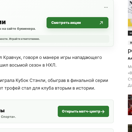
ии
Смотреть акции
 на сайте букмекера.
Н
мости. Играйте ответственно.
р
ал Кравчук, говоря о манере игры нападающего
Ал
ршил восьмой сезон в НХЛ.
М
«В
Ст
играла Кубок Стэнли, обыграв в финальной серии
Да
от трофей стал для клуба вторым в истории.
ты
Открыть матч-центр
 Спорта».