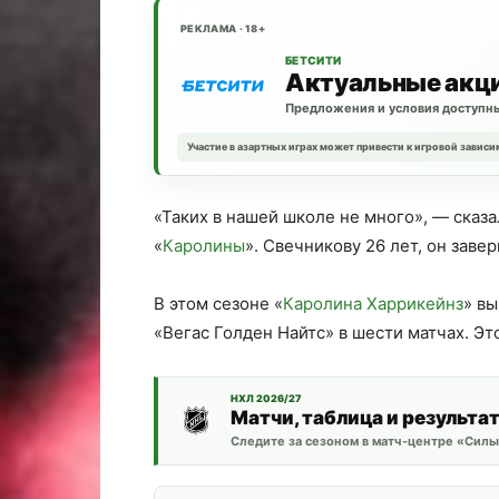
РЕКЛАМА · 18+
БЕТСИТИ
Актуальные акц
Предложения и условия доступны
Участие в азартных играх может привести к игровой зависи
«Таких в нашей школе не много», — сказ
«
Каролины
». Свечникову 26 лет, он заве
В этом сезоне «
Каролина Харрикейнз
» вы
«Вегас Голден Найтс» в шести матчах. Эт
НХЛ 2026/27
Матчи, таблица и результа
Следите за сезоном в матч-центре «Силы