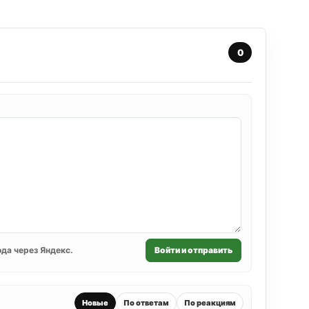
0
да через Яндекс.
Войти и отправить
Новые
По ответам
По реакциям