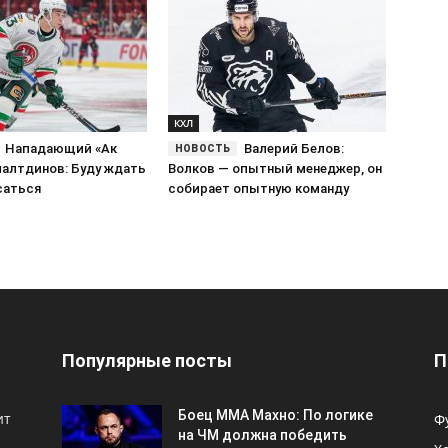
КХЛ
Нападающий «Ак
Валерий Белов:
малтдинов: Буду ждать
Волков — опытный менеджер, он
саться
собирает опытную команду
Популярные посты
П
Боец ММА Махно: По логике
ит
Ф
на ЧМ должна победить