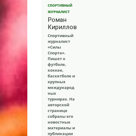
СПОРТИВНЫЙ
ЖУРНАЛИСТ
Роман
Кириллов
Спортивный
журналист
«Силы
Спорта».
Пишет о
футболе,
хоккее,
баскетболе и
крупных
международ
ных
турнирах. На
авторской
странице
собраны его
новостные
материалы и
публикации