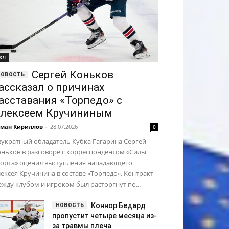
ХЛ
Сергей Коньков
ассказал о причинах
асставания «Торпедо» с
лексеем Кручининым
ман Кириллов
-
28.07.2026
0
укратный обладатель Кубка Гагарина Сергей
ньков в разговоре с корреспондентом «Силы
порта» оценил выступления нападающего
ексея Кручинина в составе «Торпедо». Контракт
жду клубом и игроком был расторгнут по...
Коннор Бедард
пропустит четыре месяца из-
за травмы плеча