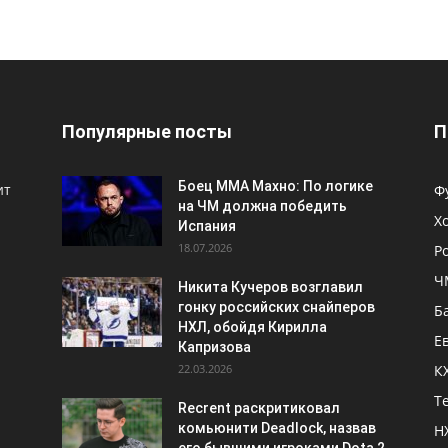
Популярные посты
П
Боец ММА Махно: По логике
ит
Ф
на ЧМ должна победить
Х
Испания
18.07.2026
Р
Ч
Никита Кучеров возглавил
гонку российских снайперов
Б
НХЛ, обойдя Кирилла
Е
Капризова
22.03.2026
К
Т
Recrent раскритиковал
комьюнити Deadlock, назвав
Н