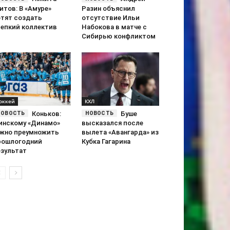
итов: В «Амуре»
Разин объяснил
отят создать
отсутствие Ильи
репкий коллектив
Набокова в матче с
Сибирью конфликтом
оккей
КХЛ
Коньков:
Буше
инскому «Динамо»
высказался после
ужно преумножить
вылета «Авангарда» из
рошлогодний
Кубка Гагарина
езультат