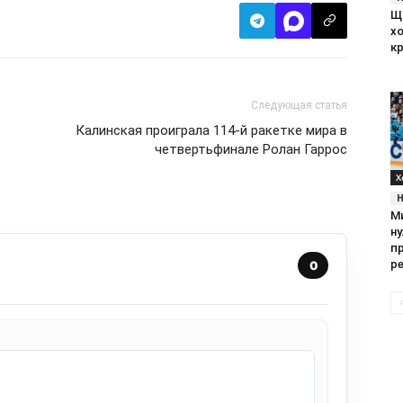
Щ
х
к
Следующая статья
т
Калинская проиграла 114-й ракетке мира в
четвертьфинале Ролан Гаррос
Х
М
н
п
р
0