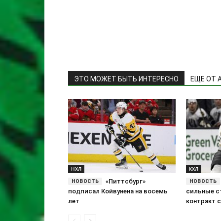
ЭТО МОЖЕТ БЫТЬ ИНТЕРЕСНО
ЕЩЕ ОТ 
НХЛ
КХЛ
«Питтсбург»
подписал Койвунена на восемь
сильные с
лет
контракт 