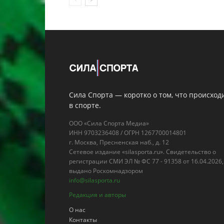
Сила Спорта — коротко о том, что происход
в спорте.
ООО «Сила Спорта Медиа»
ИНН 9703236408 / ОГРН 1267700014801
г. Москва, Пресненская наб., д. 12
Сетевое издание «silasporta.ru». Свидетельство о
регистрации СМИ ЭЛ № ФС 77 - 91358 от 16.04.2026,
выдано Роскомнадзором
info@silasporta.ru
Редакция и авторы
О нас
Контакты