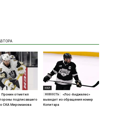
АВТОРА
НХЛ
Пронин отметил
«Лос-Анджелес»
тороны подписавшего
выведет из обращения номер
со СКА Мироманова
Копитара