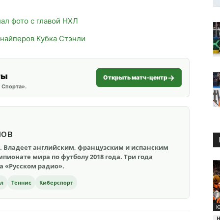
ал фото с главой НХЛ
снайперов Кубка Стэнли
ты
Открыть матч-центр
 Спорта».
шов
. Владеет английским, французским и испанским
пионате мира по футболу 2018 года. Три года
на «Русском радио».
ол
Теннис
Киберспорт
К