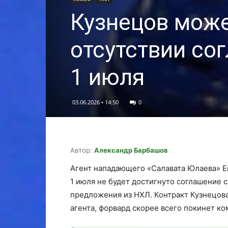
Кузнецов може
отсутствии со
1 июля
03.06.2026 • 14:50
0
Автор:
Александр Барбашов
Агент нападающего «Салавата Юлаева» Ев
1 июля не будет достигнуто соглашение 
предложения из НХЛ. Контракт Кузнецова
агента, форвард скорее всего покинет ко