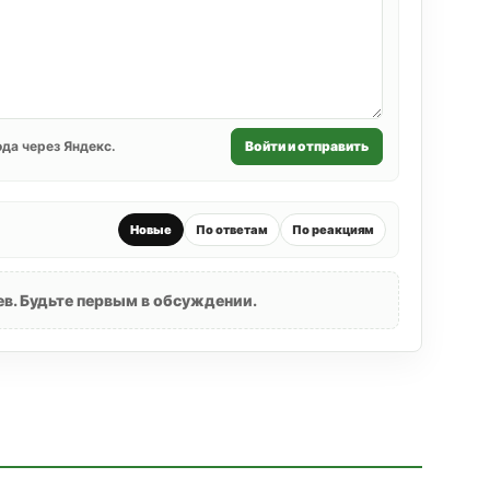
да через Яндекс.
Войти и отправить
Новые
По ответам
По реакциям
в. Будьте первым в обсуждении.