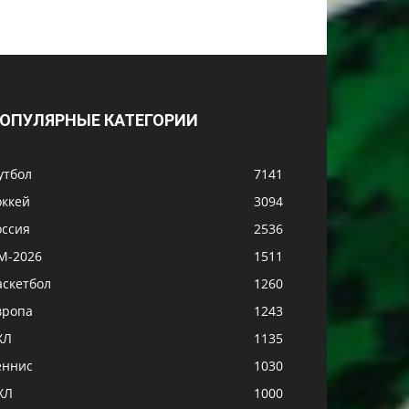
ОПУЛЯРНЫЕ КАТЕГОРИИ
утбол
7141
оккей
3094
оссия
2536
М-2026
1511
аскетбол
1260
вропа
1243
ХЛ
1135
еннис
1030
ХЛ
1000