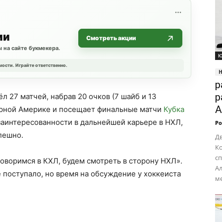
ии
Смотреть акции
 на сайте букмекера.
К
мости. Играйте ответственно.
р
р
л 27 матчей, набрав 20 очков (7 шайб и 13
А
верной Америке и посещает финальные матчи
Кубка
 заинтересованности в дальнейшей карьере в НХЛ,
Ро
пешно.
Дв
Ко
с
говоримся в КХЛ, будем смотреть в сторону НХЛ».
Ал
поступало, но время на обсуждение у хоккеиста
ме