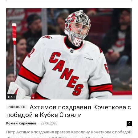
НХЛ
Ахтямов поздравил Кочеткова с
победой в Кубке Стэнли
Роман Кириллов
-
22.06.2026
0
Пётр Ахтямов поздравил вратаря Каролину Кочеткова с победой