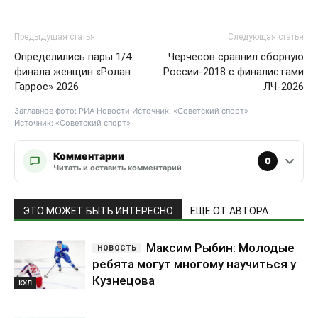
Предыдущая статья
Следующая статья
Определились пары 1/4
Черчесов сравнил сборную
финала женщин «Ролан
России-2018 с финалистами
Гаррос» 2026
ЛЧ-2026
Заглавное фото:
РИА Новости Источник: «Советский спорт»
Источник:
«Советский спорт»
Комментарии
0
Читать и оставить комментарий
ЭТО МОЖЕТ БЫТЬ ИНТЕРЕСНО
ЕЩЕ ОТ АВТОРА
Максим Рыбин: Молодые
ребята могут многому научиться у
Кузнецова
КХЛ