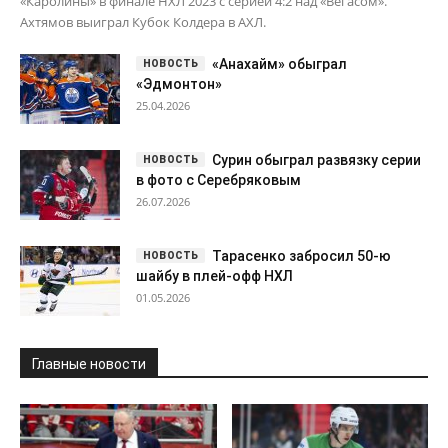
«Каролины» в финале НХЛ 2023 с серией 4:2 над «Вегасом».
Ахтямов выиграл Кубок Колдера в АХЛ.
«Анахайм» обыграл
«Эдмонтон»
25.04.2026
Сурин обыграл развязку серии
в фото с Серебряковым
26.07.2026
Тарасенко забросил 50-ю
шайбу в плей-офф НХЛ
01.05.2026
Главные новости