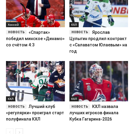
Хоккей
КХЛ
«Спартак»
Ярослав
победил минское «Динамо»
Цулыгин продлил контракт
со счётом 4:3
с «Салаватом Юлаевым» на
год
КХЛ
КХЛ
Лучший клуб
КХЛ назвала
«регулярки» проиграл старт
лучших игроков финала
полуфинала КХЛ
Кубка Гагарина-2026