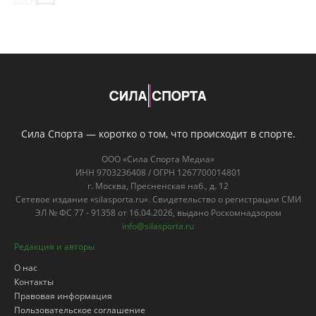
Сила Спорта — коротко о том, что происходит в спорте.
ООО «Сила Спорта Медиа»
ИНН 9703236408 / ОГРН 1267700014801
г. Москва, Пресненская наб., д. 12
Сетевое издание «silasporta.ru». Свидетельство о регистрации СМИ
ЭЛ № ФС 77 - 91358 от 16.04.2026, выдано Роскомнадзором
info@silasporta.ru
Редакция и авторы
О нас
Контакты
Правовая информация
Пользовательское соглашение