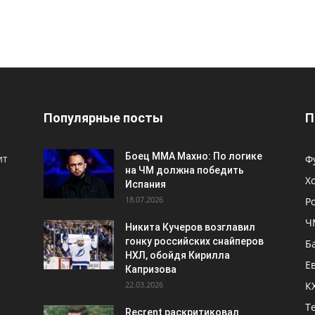
Популярные посты
П
Боец ММА Махно: По логике
ит
Ф
на ЧМ должна победить
Х
Испания
18.07.2026
Р
Ч
Никита Кучеров возглавил
гонку российских снайперов
Б
НХЛ, обойдя Кирилла
Е
Капризова
22.03.2026
К
Т
Recrent раскритиковал