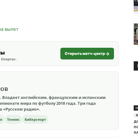
на вылет
ты
Открыть матч-центр
 Спорта».
шов
. Владеет английским, французским и испанским
пионате мира по футболу 2018 года. Три года
Н
на «Русском радио».
ол
Теннис
Киберспорт
д
п
п