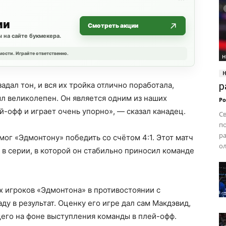
ии
Смотреть акции
 на сайте букмекера.
мости. Играйте ответственно.
Н
адал тон, и вся их тройка отлично поработала,
р
ыл великолепен. Он является одним из наших
Ро
й-офф и играет очень упорно», — сказал канадец.
Св
п
ра
мог «Эдмонтону» победить со счётом 4:1. Этот матч
ол
 в серии, в которой он стабильно приносил команде
 игроков «Эдмонтона» в противостоянии с
ду в результат. Оценку его игре дал сам Макдэвид,
его на фоне выступления команды в плей-офф.