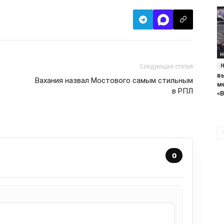
Н
Следующая статья
в
Вахания назвал Мостового самым стильным
м
в РПЛ
«
0