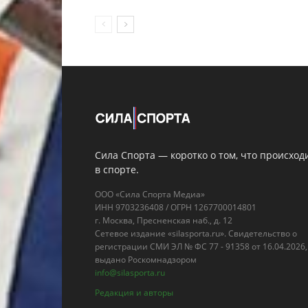
Сила Спорта — коротко о том, что происход
в спорте.
ООО «Сила Спорта Медиа»
ИНН 9703236408 / ОГРН 1267700014801
г. Москва, Пресненская наб., д. 12
Сетевое издание «silasporta.ru». Свидетельство о
регистрации СМИ ЭЛ № ФС 77 - 91358 от 16.04.2026,
выдано Роскомнадзором
info@silasporta.ru
Редакция и авторы