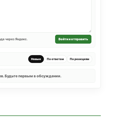
да через Яндекс.
Войти и отправить
Новые
По ответам
По реакциям
в. Будьте первым в обсуждении.