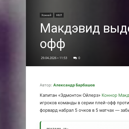
Хоккей
НХЛ
Макдэвид выде
офф
29.04.2026 • 11:53
0
Автор:
Александр Барбашов
Капитан «Эдмонтон Ойлерз»
Коннор Мак
игроков команды в серии плей-офф проти
форвард набрал 5 очков в 5 матчах — заб
РЕКЛАМА · 18+