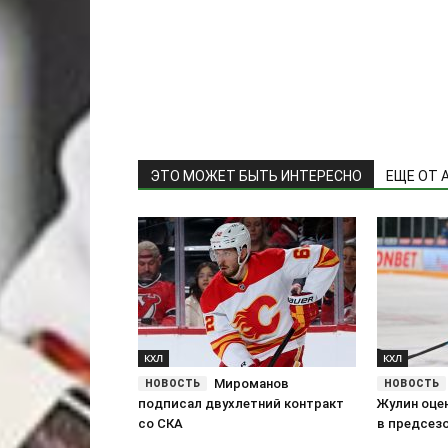
ЭТО МОЖЕТ БЫТЬ ИНТЕРЕСНО
ЕЩЕ ОТ 
КХЛ
КХЛ
Мироманов
подписал двухлетний контракт
Жулин оце
со СКА
в предсез