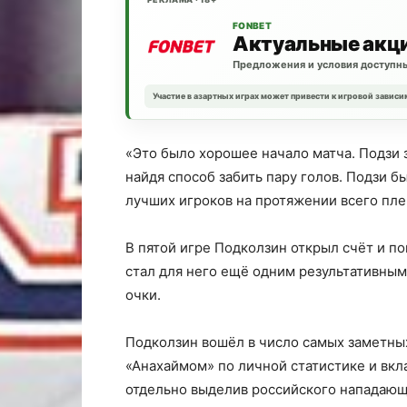
FONBET
Актуальные акц
Предложения и условия доступны
Участие в азартных играх может привести к игровой зависи
«Это было хорошее начало матча. Подзи з
найдя способ забить пару голов. Подзи б
лучших игроков на протяжении всего пле
В пятой игре Подколзин открыл счёт и по
стал для него ещё одним результативным
очки.
Подколзин вошёл в число самых заметных
«Анахаймом» по личной статистике и вкла
отдельно выделив российского нападающ