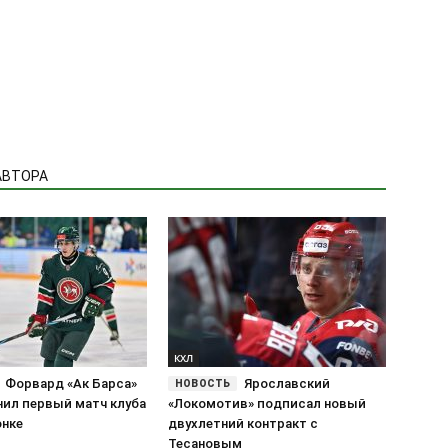
АВТОРА
КХЛ
Форвард «Ак Барса»
Ярославский
нил первый матч клуба
«Локомотив» подписал новый
онке
двухлетний контракт с
Тесановым