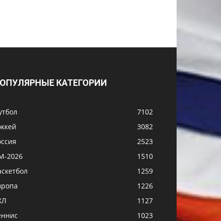
ОПУЛЯРНЫЕ КАТЕГОРИИ
утбол
7102
оккей
3082
оссия
2523
М-2026
1510
аскетбол
1259
вропа
1226
ХЛ
1127
еннис
1023