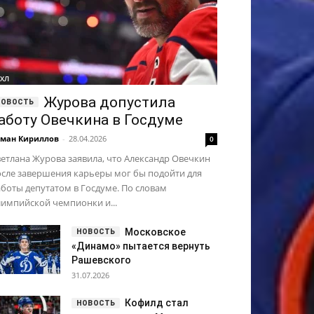
ХЛ
Журова допустила
аботу Овечкина в Госдуме
ман Кириллов
-
28.04.2026
0
етлана Журова заявила, что Александр Овечкин
осле завершения карьеры мог бы подойти для
боты депутатом в Госдуме. По словам
импийской чемпионки и...
Московское
«Динамо» пытается вернуть
Рашевского
31.07.2026
Кофилд стал