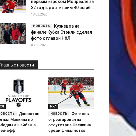
первым игроком Монреаля за
32 года, достигшим 40 шайб...
18.03.2026
Кузнецов на
финале Кубка Стэнли сделал
фото с главой НХЛ
03.06.2026
Главные новости
ХЛ
НХЛ
Джонстон
Фетисов
огнал Малкина по
отреагировал на
обедным шайбам в
отсутствие Овечкина
лей-офф
среди финалистов