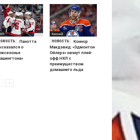
ХЛ
Хоккей
Панотта
Коннор
ысказался о
Макдэвид: «Эдмонтон
ежсезонье
Ойлерз» начнут плей-
Вашингтона»
офф НХЛ с
преимуществом
домашнего льда