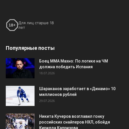
Для лиц старше 18
18+
лет
Популярные посты
Боец ММА Махно: По логике на ЧМ
должна победить Испания
18.07.2026
Шараканов заработает в «Динамо» 10
миллионов рублей
29.07.2026
Никита Кучеров возглавил гонку
российских снайперов НХЛ, обойдя
Кирилла Капризова