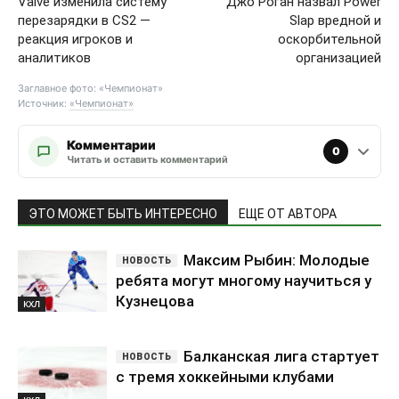
Valve изменила систему
Джо Роган назвал Power
перезарядки в CS2 —
Slap вредной и
реакция игроков и
оскорбительной
аналитиков
организацией
Заглавное фото: «Чемпионат»
Источник:
«Чемпионат»
Комментарии
0
Читать и оставить комментарий
ЭТО МОЖЕТ БЫТЬ ИНТЕРЕСНО
ЕЩЕ ОТ АВТОРА
Максим Рыбин: Молодые
ребята могут многому научиться у
Кузнецова
КХЛ
Балканская лига стартует
с тремя хоккейными клубами