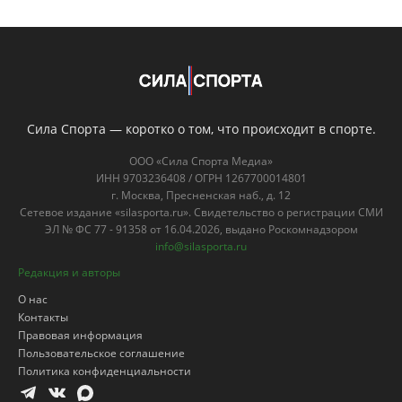
Сила Спорта — коротко о том, что происходит в спорте.
ООО «Сила Спорта Медиа»
ИНН 9703236408 / ОГРН 1267700014801
г. Москва, Пресненская наб., д. 12
Сетевое издание «silasporta.ru». Свидетельство о регистрации СМИ
ЭЛ № ФС 77 - 91358 от 16.04.2026, выдано Роскомнадзором
info@silasporta.ru
Редакция и авторы
О нас
Контакты
Правовая информация
Пользовательское соглашение
Политика конфиденциальности