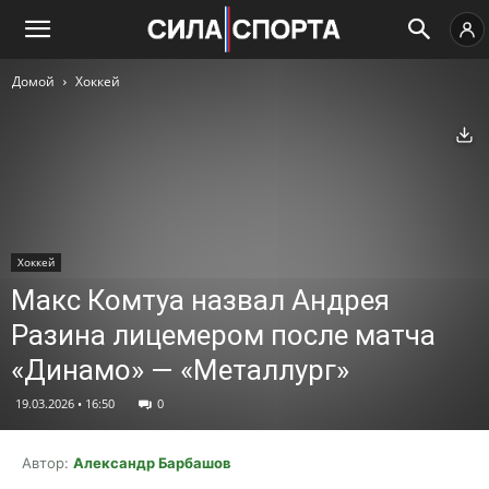
Домой
Хоккей
Ск
Хоккей
Макс Комтуа назвал Андрея
Разина лицемером после матча
«Динамо» — «Металлург»
19.03.2026 • 16:50
0
Автор:
Александр Барбашов