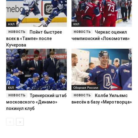
НХЛ
КХЛ
Пойнт быстрее
Черкас оценил
всех в «Тампе» после
чемпионский «Локомотив»
Кучерова
КХЛ
Сборная России
Тренерский штаб
Колби Уильямс
московского «Динамо»
внесён в базу «Миротворца»
покинул клуб