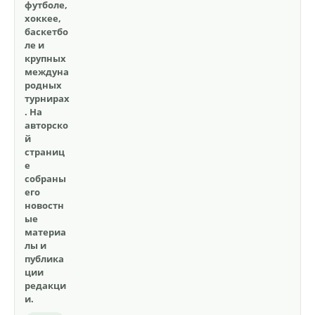
футболе,
хоккее,
баскетбо
ле и
крупных
междуна
родных
турнирах
. На
авторско
й
страниц
е
собраны
его
новостн
ые
материа
лы и
публика
ции
редакци
и.