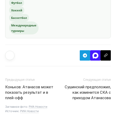
Футбол
Хоккей
Баскетбол
Международные
турниры
Предыдущая статья
Следующая статья
Коньков: Атанасов может
Сушинский предположил,
показать результат и в
как изменится СКА с
плей-офф
приходом Атанасова
Заглавное фото:
РИА Новости
Источник:
РИА Новости