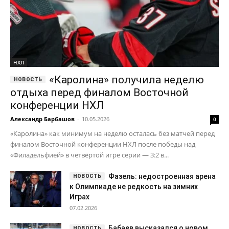
НХЛ
«Каролина» получила неделю
отдыха перед финалом Восточной
конференции НХЛ
Александр Барбашов
-
10.05.2026
0
«Каролина» как минимум на неделю осталась без матчей перед
финалом Восточной конференции НХЛ после победы над
«Филадельфией» в четвёртой игре серии — 3:2 в...
Фазель: недостроенная арена
к Олимпиаде не редкость на зимних
Играх
07.02.2026
Бабаев высказался о новом