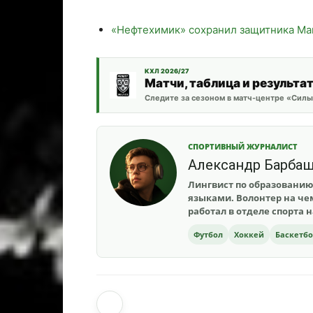
«Нефтехимик» сохранил защитника Ма
КХЛ 2026/27
Матчи, таблица и результа
Следите за сезоном в матч-центре «Силы
СПОРТИВНЫЙ ЖУРНАЛИСТ
Александр Барба
Лингвист по образованию
языками. Волонтер на чем
работал в отделе спорта 
Футбол
Хоккей
Баскетб