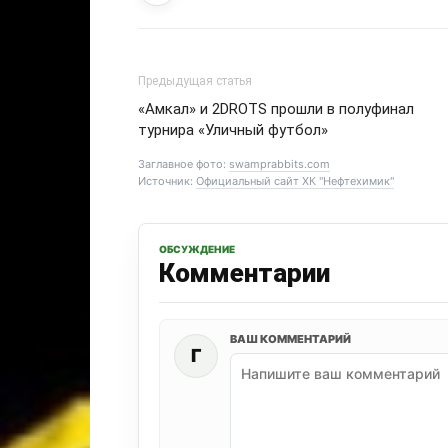
Предыдущая статья
«Амкал» и 2DROTS прошли в полуфинал
турнира «Уличный футбол»
Заглавное фото:
swamprabbits.com
Источник:
Официальный сайт ХК "Нефтехимик"
ОБСУЖДЕНИЕ
Комментарии
ВАШ КОММЕНТАРИЙ
Г