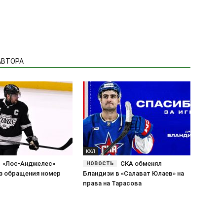
АВТОРА
КХЛ
«Лос-Анджелес»
СКА обменял
з обращения номер
Бландизи в «Салават Юлаев» на
права на Тарасова