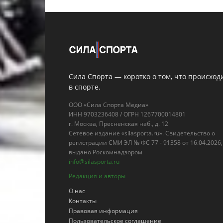
Сила Спорта — коротко о том, что происход
в спорте.
ООО «Сила Спорта Медиа»
ИНН 9703236408 / ОГРН 1267700014801
г. Москва, Пресненская наб., д. 12
Сетевое издание «silasporta.ru». Свидетельство о
регистрации СМИ ЭЛ № ФС 77 - 91358 от 16.04.2026,
выдано Роскомнадзором
info@silasporta.ru
Редакция и авторы
О нас
Контакты
Правовая информация
Пользовательское соглашение