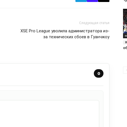
Следующая статья
XSE Pro League уволила администратора из-
Н
за технических сбоев в Гуанчжоу
о
0