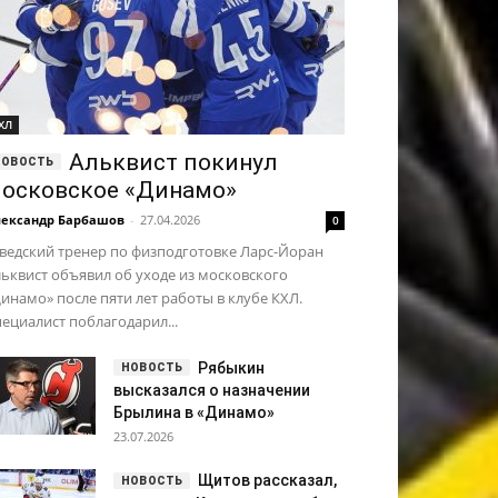
ХЛ
Альквист покинул
осковское «Динамо»
ександр Барбашов
-
27.04.2026
0
ведский тренер по физподготовке Ларс-Йоран
ьквист объявил об уходе из московского
инамо» после пяти лет работы в клубе КХЛ.
ециалист поблагодарил...
Рябыкин
высказался о назначении
Брылина в «Динамо»
23.07.2026
Щитов рассказал,