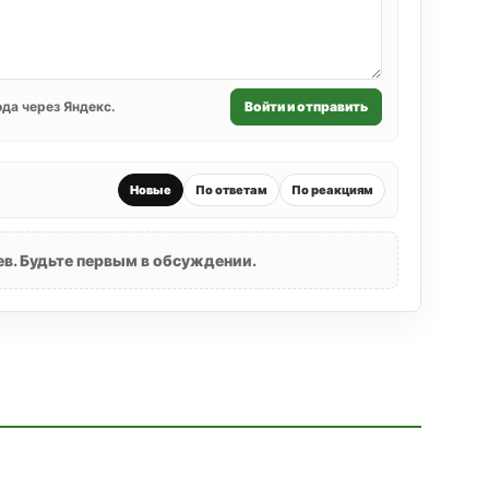
да через Яндекс.
Войти и отправить
Новые
По ответам
По реакциям
в. Будьте первым в обсуждении.