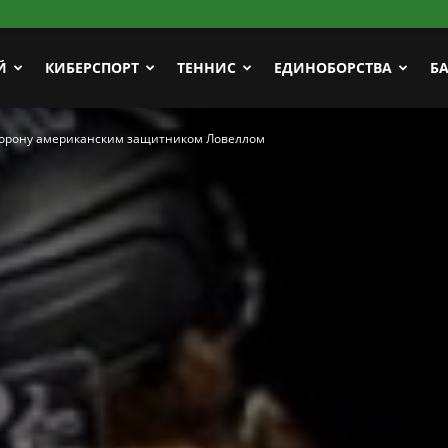
Й
КИБЕРСПОРТ
ТЕННИС
ЕДИНОБОРСТВА
Б
борону американским защитником Ловеллом