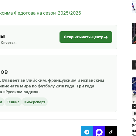
ксима Федотова на сезон-2025/2026
ты
Открыть матч-центр
 Спорта».
шов
. Владеет английским, французским и испанским
пионате мира по футболу 2018 года. Три года
на «Русском радио».
ол
Теннис
Киберспорт
Х
Т
р
на
Тр