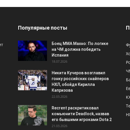
Популярные посты
П
Боец ММА Махно: По логике
ит
Ф
на ЧМ должна победить
Х
Испания
18.07.2026
Р
Ч
Никита Кучеров возглавил
гонку российских снайперов
Б
НХЛ, обойдя Кирилла
Е
Капризова
22.03.2026
К
Т
Recrent раскритиковал
комьюнити Deadlock, назвав
Н
его бывшими игроками Dota 2
21.03.2026