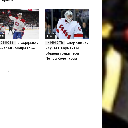
ХЛ
НХЛ
«Баффало»
«Каролина»
быграл «Монреаль»
изучает варианты
обмена голкипера
Петра Кочеткова