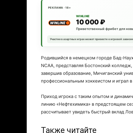
РЕКЛАМА · 18+
WINLINE
10 000 ₽
Приветственный фрибет для новы
Участие в азартных играх может привести к игровой зависи
Родившийся в немецком городе Бад-Наух
NCAA, представляя Бостонский колледж, У
завершив образование, Мичиганский унив
профессиональным хоккеистом и играл в
Приход игрока с таким опытом и динами
линию «Нефтехимика» в предстоящем сезо
рассчитывает увидеть быстрый вклад Лов
Также читайте