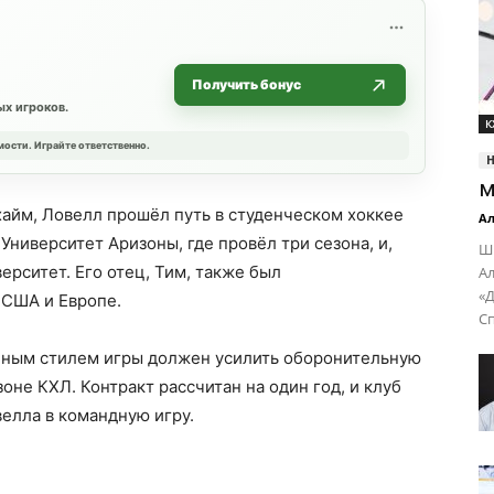
Получить бонус
х игроков.
К
мости. Играйте ответственно.
м
айм, Ловелл прошёл путь в студенческом хоккее
Ал
ниверситет Аризоны, где провёл три сезона, и,
Ш
ерситет. Его отец, Тим, также был
Ал
«Д
 США и Европе.
Сп
чным стилем игры должен усилить оборонительную
не КХЛ. Контракт рассчитан на один год, и клуб
елла в командную игру.