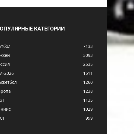
ОПУЛЯРНЫЕ КАТЕГОРИИ
утбол
7133
оккей
3093
оссия
2535
М-2026
1511
аскетбол
1260
вропа
1238
ХЛ
1135
еннис
1029
ХЛ
999