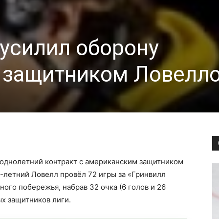
усилил оборону
 защитником Ловелл
 однолетний контракт с американским защитником
-летний Ловелл провёл 72 игры за «Гринвилл
ого побережья, набрав 32 очка (6 голов и 26
ых защитников лиги.