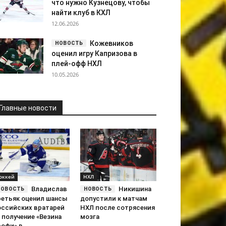
что нужно Кузнецову, чтобы
найти клуб в КХЛ
12.06.2026
Кожевников
оценил игру Капризова в
плей-офф НХЛ
10.05.2026
Главные новости
оккей
НХЛ
Владислав
Никишина
ретьяк оценил шансы
допустили к матчам
оссийских вратарей
НХЛ после сотрясения
 получение «Везина
мозга
офи» в...