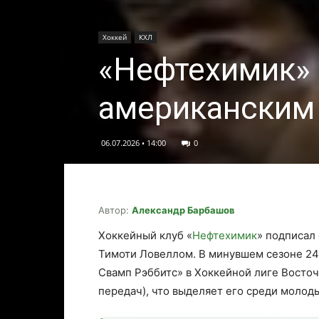
Хоккей
КХЛ
«Нефтехимик» 
американским
06.07.2026 • 14:00
0
Автор:
Александр Барбашов
Хоккейный клуб «
Нефтехимик
» подписал
Тимоти Ловеллом. В минувшем сезоне 24
Свамп Рэббитс» в Хоккейной лиге Восточн
передач), что выделяет его среди молод