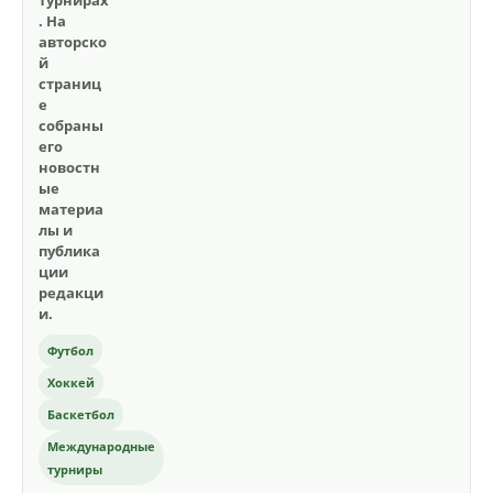
турнирах
. На
авторско
й
страниц
е
собраны
его
новостн
ые
материа
лы и
публика
ции
редакци
и.
Футбол
Хоккей
Баскетбол
Международные
турниры