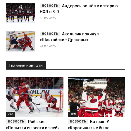
Андерсен вошёл в историю
НХЛ с 8-0
10.05.2026
Акользин покинул
«Шанхайские Драконы»
24.07.2026
Главные новости
КХЛ
НХЛ
Рябыкин:
Батрак: У
«Попытки вывести из себя
«Каролины» не было