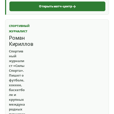
Открыть матч-центр
СПОРТИВНЫЙ
ЖУРНАЛИСТ
Роман
Кириллов
Спортив
ный
журнали
ст «Силы
Спорта».
Пишет о
футболе,
хоккее,
баскетбо
ле и
крупных
междуна
родных