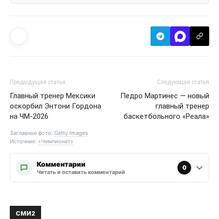
Предыдущая статья
Следующая статья
Главный тренер Мексики
Педро Мартинес — новый
оскорбил Энтони Гордона
главный тренер
на ЧМ-2026
баскетбольного «Реала»
Заглавное фото:
Getty Images
Источник:
«Чемпионат»
Комментарии
0
Читать и оставить комментарий
СМИ2