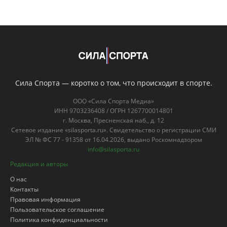
Сила Спорта — коротко о том, что происходит в спорте.
ООО «Сила Спорта Медиа»
ИНН 9703236408 / ОГРН 1267700014801
г. Москва, Пресненская наб., д. 12
Сетевое издание «silasporta.ru». Свидетельство о регистрации СМИ
ЭЛ № ФС 77 - 91358 от 16.04.2026, выдано Роскомнадзором
info@silasporta.ru
Редакция и авторы
О нас
Контакты
Правовая информация
Пользовательское соглашение
Политика конфиденциальности