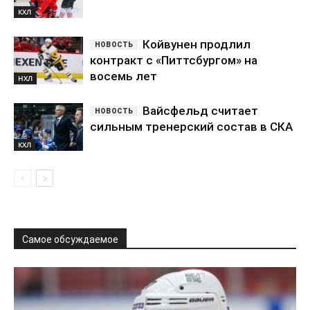
КХЛ
Койвунен продлил
контракт с «Питтсбургом» на
восемь лет
НХЛ
Вайсфельд считает
сильным тренерский состав в СКА
КХЛ
Самое обсуждаемое