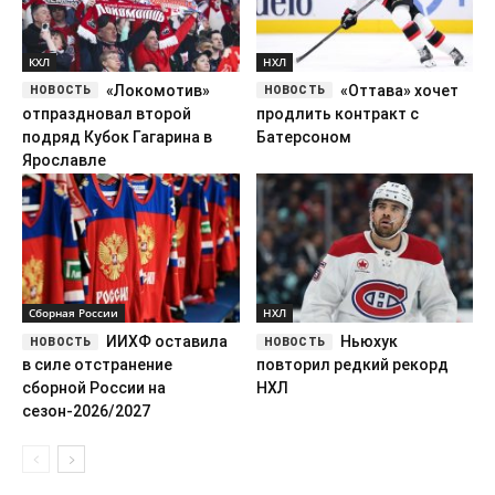
КХЛ
НХЛ
«Локомотив»
«Оттава» хочет
отпраздновал второй
продлить контракт с
подряд Кубок Гагарина в
Батерсоном
Ярославле
Сборная России
НХЛ
ИИХФ оставила
Ньюхук
в силе отстранение
повторил редкий рекорд
сборной России на
НХЛ
сезон-2026/2027