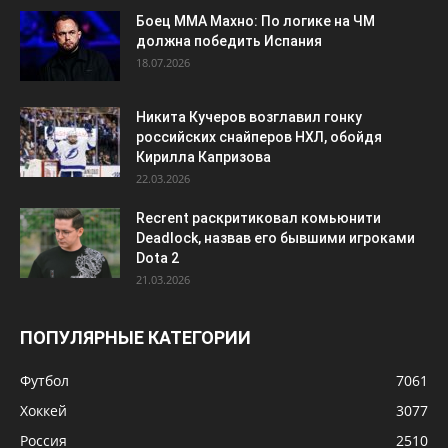
Боец ММА Махно: По логике на ЧМ
должна победить Испания
18.07.2026
Никита Кучеров возглавил гонку
российских снайперов НХЛ, обойдя
Кирилла Капризова
22.03.2026
Recrent раскритиковал комьюнити
Deadlock, назвав его бывшими игроками
Dota 2
21.03.2026
ПОПУЛЯРНЫЕ КАТЕГОРИИ
Футбол
7061
Хоккей
3077
Россия
2510