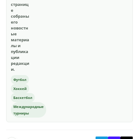
страниц
е
собраны
его
новостн
ые
материа
лы и
публика
ции
редакци
и.
Футбол
Хоккей
Баскетбол
Международные
турниры