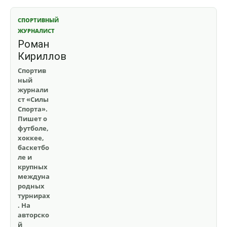
СПОРТИВНЫЙ
ЖУРНАЛИСТ
Роман
Кириллов
Спортив
ный
журнали
ст «Силы
Спорта».
Пишет о
футболе,
хоккее,
баскетбо
ле и
крупных
междуна
родных
турнирах
. На
авторско
й