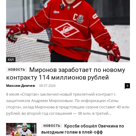
КХЛ
Миронов заработает по новому
контракту 114 миллионов рублей
Максим Домчев
-
08.07.2026
0
8 июля «Спартак» заключил новый трехлетний контракт с
защитником Андреем Мироновым. По информации «Силы
спорта», оклад Миронова в предстоящем сезоне составит 40 млн
рублей, во второй год соглашения — 38 млн, в третий...
Кросби обошёл Овечкина по
выездным голам в плей-офф