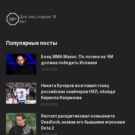
Для лиц старше 18
18+
лет
Популярные посты
Боец ММА Махно: По логике на ЧМ
должна победить Испания
18.07.2026
Никита Кучеров возглавил гонку
российских снайперов НХЛ, обойдя
Кирилла Капризова
22.03.2026
Recrent раскритиковал комьюнити
Deadlock, назвав его бывшими игроками
Dota 2
21.03.2026