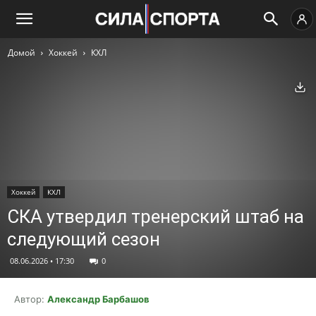
Домой
Хоккей
КХЛ
Ск
Хоккей
КХЛ
СКА утвердил тренерский штаб на
следующий сезон
08.06.2026 • 17:30
0
Автор:
Александр Барбашов