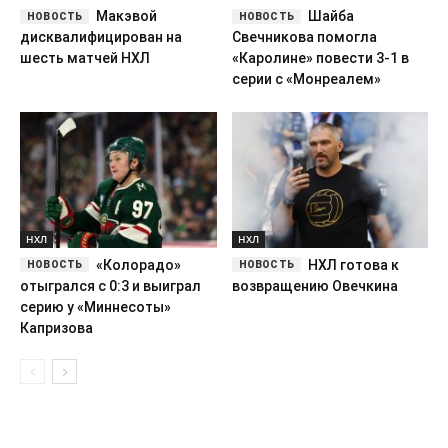
Макэвой
Шайба
дисквалифицирован на
Свечникова помогла
шесть матчей НХЛ
«Каролине» повести 3-1 в
серии с «Монреалем»
НХЛ
НХЛ
«Колорадо»
НХЛ готова к
отыгрался с 0:3 и выиграл
возвращению Овечкина
серию у «Миннесоты»
Капризова