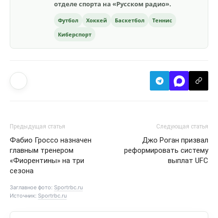
отделе спорта на «Русском радио».
Футбол
Хоккей
Баскетбол
Теннис
Киберспорт
Предыдущая статья
Следующая статья
Фабио Гроссо назначен
Джо Роган призвал
главным тренером
реформировать систему
«Фиорентины» на три
выплат UFC
сезона
Заглавное фото:
Sportrbc.ru
Источник:
Sportrbc.ru