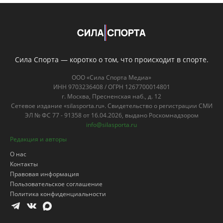
Сила Спорта — коротко о том, что происходит в спорте.
ООО «Сила Спорта Медиа»
ИНН 9703236408 / ОГРН 1267700014801
г. Москва, Пресненская наб., д. 12
Сетевое издание «silasporta.ru». Свидетельство о регистрации СМИ
ЭЛ № ФС 77 - 91358 от 16.04.2026, выдано Роскомнадзором
info@silasporta.ru
Редакция и авторы
О нас
Контакты
Правовая информация
Пользовательское соглашение
Политика конфиденциальности