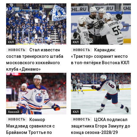
КХЛ
КХЛ
Стал известен
Карандин:
состав тренерского штаба
«Трактор» сохранит место
московского хоккейного
в топ-пятёрке Востока КХЛ
клуба «Динамо»
Хоккей
КХЛ
Коннор
ЦСКА подписал
Макдэвид сравнялся с
защитника Егора Замулу до
Брайаном Троттье по
конца сезона-2028/29