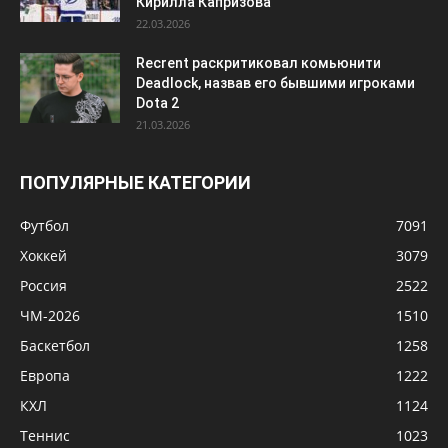
Кирилла Капризова
22.03.2026
Recrent раскритиковал комьюнити
Deadlock, назвав его бывшими игроками
Dota 2
21.03.2026
ПОПУЛЯРНЫЕ КАТЕГОРИИ
Футбол
7091
Хоккей
3079
Россия
2522
ЧМ-2026
1510
Баскетбол
1258
Европа
1222
КХЛ
1124
Теннис
1023