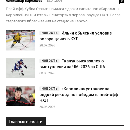
Александр Барбашов
-
18.04.2026
0
Плей-офф Кубка Стэнли начался с драки капитанов «Каролины
Харрикейнз» и «Оттавы Сенаторз» в первом раунде НХЛ. После
стартового вбрасывания на стадионе Lenovo...
Ильин объяснил условие
возвращения в КХЛ
28.07.2026
Ткачук высказался о
выступлении на ЧМ-2026 за США
08.05.2026
«Каролина» установила
редкий рекорд по победам в плей-офф
НХЛ
30.05.2026
Главные новости