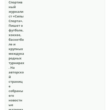
Спортив
ный
журнали
ст «Силы
Спорта».
Пишет о
футболе,
хоккее,
баскетбо
ле и
крупных
междуна
родных
турнирах
. На
авторско
й
страниц
е
собраны
его
новостн
ые
материа