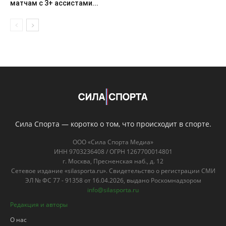
матчам с 3+ ассистами...
Сила Спорта — коротко о том, что происходит в спорте.
ООО «Сила Спорта Медиа»
ИНН 9703236408 / ОГРН 1267700014801
г. Москва, Пресненская наб., д. 12
Сетевое издание «silasporta.ru». Свидетельство о регистрации СМИ
ЭЛ № ФС 77 - 91358 от 16.04.2026, выдано Роскомнадзором
info@silasporta.ru
Редакция и авторы
О нас