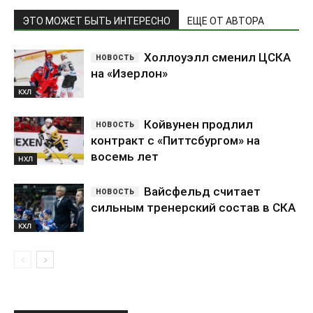
ЭТО МОЖЕТ БЫТЬ ИНТЕРЕСНО
ЕЩЕ ОТ АВТОРА
Холлоуэлл сменил ЦСКА
на «Изерлон»
КХЛ
Койвунен продлил
контракт с «Питтсбургом» на
восемь лет
НХЛ
Вайсфельд считает
сильным тренерский состав в СКА
КХЛ