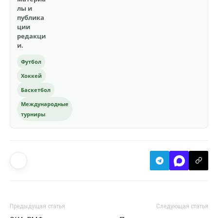
лы и
публика
ции
редакци
и.
Футбол
Хоккей
Баскетбол
Международные
турниры
Предыдущая статья
Следующая статья