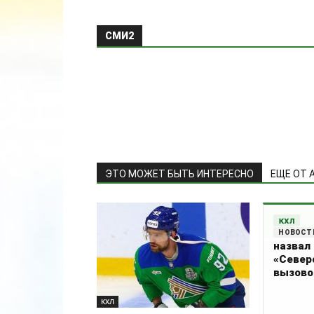
ЭТО МОЖЕТ БЫТЬ ИНТЕРЕСНО
ЕЩЕ ОТ 
КХЛ
назвал
«Север
вызов
КХЛ
Агент Матвеев
оценил подписание «Сибирью»
нападающего Евгения Кузнецова
Поп