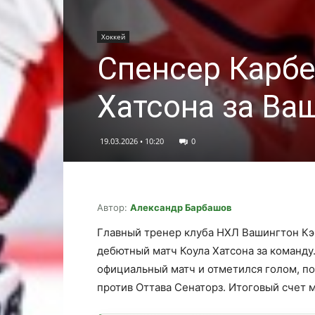
Хоккей
Спенсер Карбе
Хатсона за Ва
19.03.2026 • 10:20
0
Автор:
Александр Барбашов
Главный тренер клуба НХЛ Вашингтон К
дебютный матч Коула Хатсона за команду
официальный матч и отметился голом, по
против Оттава Сенаторз. Итоговый счет м