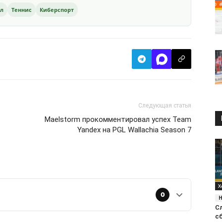
ол
Теннис
Киберспорт
Следующая статья
Maelstorm прокомментировал успех Team
Yandex на PGL Wallachia Season 7
Х
0
С
с