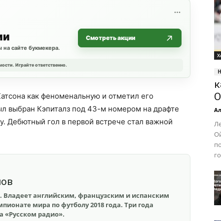
ии
Смотреть акции
 на сайте букмекера.
Х
мости. Играйте ответственно.
к
О
Хатсона как феноменальную и отметил его
ыл выбран Кэпиталз под 43-м номером на драфте
Ал
у. Дебютный гол в первой встрече стал важной
Л
О
по
го
шов
. Владеет английским, французским и испанским
пионате мира по футболу 2018 года. Три года
на «Русском радио».