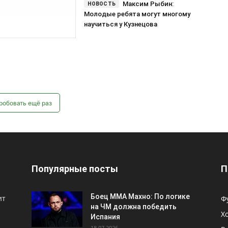
Популярные посты
П
Боец ММА Махно: По логике
ит
Ф
на ЧМ должна победить
Х
Испания
18.07.2026
Р
Ч
Шараканов заработает в
«Динамо» 10 миллионов
Б
рублей
Е
29.07.2026
К
Никита Кучеров возглавил
Т
гонку российских снайперов
НХЛ, обойдя Кирилла
Н
Капризова
22.03.2026