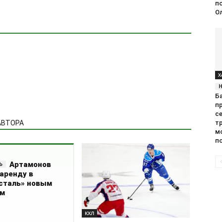
п
АВТОРА
О
Артамонов
 аренду в
сталь» новым
Х
ом
Б
КХЛ
п
Максим Рыбин:
с
т
Молодые ребята могут многому
м
научиться у Кузнецова
по
робовать ещё раз