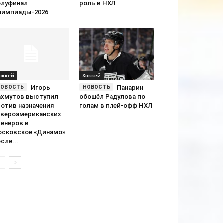
олуфинал
роль в НХЛ
лимпиады-2026
оккей
Хоккей
Игорь
Панарин
ахмутов выступил
обошёл Радулова по
ротив назначения
голам в плей-офф НХЛ
евероамериканских
ренеров в
осковское «Динамо»
сле...