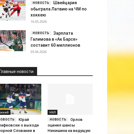
Швейцария
обыграла Латвию на ЧМ по
хоккею
16.05.2026
Зарплата
Галимова в «Ак Барсе»
составит 60 миллионов
03.06.2026
Главные новости
оккей
НХЛ
Юрай
Орлов
лафковски о выходе
оценил шансы
борной Словакии в
Никишина на ведущую