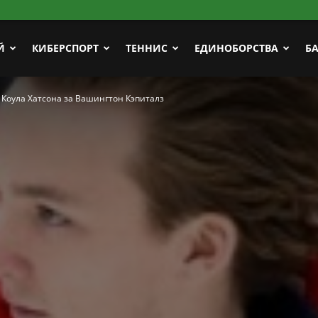
Й
КИБЕРСПОРТ
ТЕННИС
ЕДИНОБОРСТВА
Б
Коула Хатсона за Вашингтон Кэпиталз