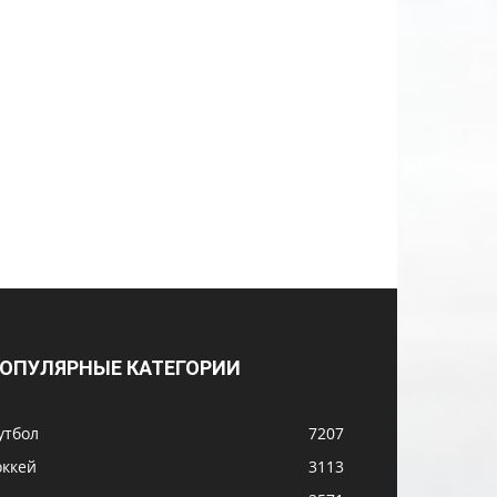
ОПУЛЯРНЫЕ КАТЕГОРИИ
утбол
7207
оккей
3113
оссия
2571
М-2026
1513
аскетбол
1264
вропа
1261
ХЛ
1148
еннис
1040
ХЛ
1004