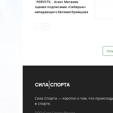
Сила Спорта — коротко о том, что происход
в спорте.
ООО «Сила Спорта Медиа»
ИНН 9703236408 / ОГРН 1267700014801
г. Москва, Пресненская наб., д. 12
Сетевое издание «silasporta.ru». Свидетельство о
регистрации СМИ ЭЛ № ФС 77 - 91358 от 16.04.2026,
выдано Роскомнадзором
info@silasporta.ru
Редакция и авторы
О нас
Контакты
Правовая информация