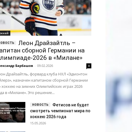
оккей
Леон Драйзайтль –
апитан сборной Германии на
лимпиаде-2026 в «Милане»
ександр Барбашов
-
09.02.2026
0
еон Драйзайтль, форвард клуба НХЛ «Эдмонтон
йлерз», назначен капитаном сборной Германии
 хоккею на зимних Олимпийских играх 2026
да в «Милане». Это решение...
Фетисов не будет
смотреть чемпионат мира по
хоккею 2026 года
15.05.2026