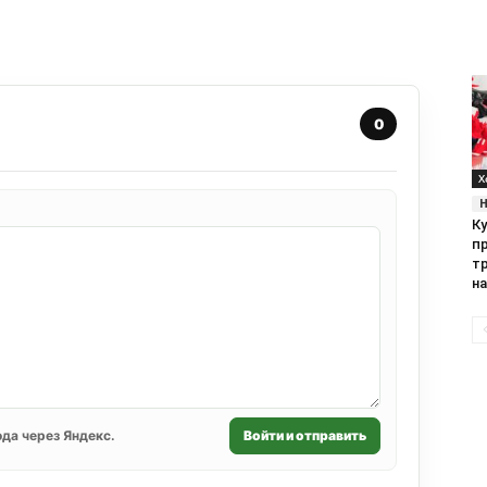
0
Х
К
п
т
н
да через Яндекс.
Войти и отправить