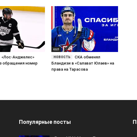
КХЛ
«Лос-Анджелес»
СКА обменял
з обращения номер
Бландизи в «Салават Юлаев» на
права на Тарасова
Популярные посты
П