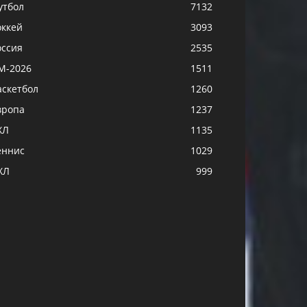
утбол
7132
оккей
3093
оссия
2535
М-2026
1511
аскетбол
1260
вропа
1237
ХЛ
1135
еннис
1029
ХЛ
999