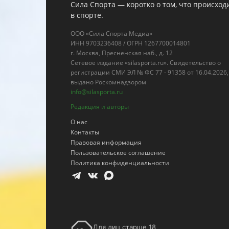
Сила Спорта — коротко о том, что происход
в спорте.
ООО «Сила Спорта Медиа»
ИНН 9703236408 / ОГРН 1267700014801
г. Москва, Пресненская наб., д. 12
Сетевое издание «silasporta.ru». Свидетельство о
регистрации СМИ ЭЛ № ФС 77 - 91358 от 16.04.2026,
выдано Роскомнадзором
info@silasporta.ru
Редакция и авторы
О нас
Контакты
Правовая информация
Пользовательское соглашение
Политика конфиденциальности
Для лиц старше 18