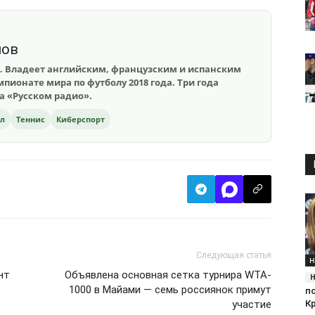
шов
. Владеет английским, французским и испанским
пионате мира по футболу 2018 года. Три года
на «Русском радио».
ол
Теннис
Киберспорт
Следующая статья
Н
нт
Объявлена основная сетка турнира WTA-
1000 в Майами — семь россиянок примут
п
К
участие