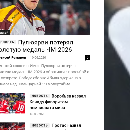
оккей
Пулюярви потерял
олотую медаль ЧМ-2026
ексей Романов
-
10.06.2026
0
инский хоккеист Йессе Пулюярви потерял
лотую медаль ЧМ-2026 и обратился с просьбой о
 возврате. Победа сборной была одержана в
нале над Швейцарией 1:0 в овертайме.
Воробьев назвал
Канаду фаворитом
чемпионата мира
16.05.2026
Протас назвал