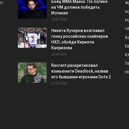
Боец ММА Махно: По логике
ит
Ф
на ЧМ должна победить
Х
Испания
18.07.2026
Р
Ч
Никита Кучеров возглавил
гонку российских снайперов
Б
НХЛ, обойдя Кирилла
Е
Капризова
22.03.2026
К
Т
Recrent раскритиковал
комьюнити Deadlock, назвав
Н
его бывшими игроками Dota 2
21.03.2026