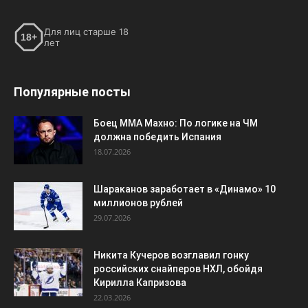
Для лиц старше 18
18+
лет
Популярные посты
Боец ММА Махно: По логике на ЧМ
должна победить Испания
18.07.2026
Шараканов заработает в «Динамо» 10
миллионов рублей
29.07.2026
Никита Кучеров возглавил гонку
российских снайперов НХЛ, обойдя
Кирилла Капризова
22.03.2026