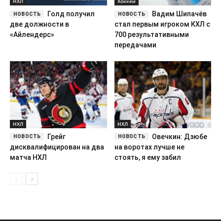
НХЛ
Хоккей
Голд получил
Вадим Шипачёв
две должности в
стал первым игроком КХЛ с
«Айлендерс»
700 результативными
передачами
НХЛ
НХЛ
Грейг
Овечкин: Дзюбе
дисквалифицирован на два
на воротах лучше не
матча НХЛ
стоять, я ему забил