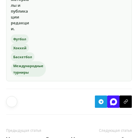
лы и
публика
ции
редакци
и.
Футбол
Хоккей
Баскетбол
Международные
турниры
Предыдущая статья
Следующая статья