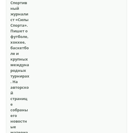
Спортив
ный
журнали
ст «Силы
Спорта».
Пишет о
футболе,
хоккее,
баскетбо
ле и
крупных
междуна
родных
турнирах
. На
авторско
й
страниц
е
собраны
его
новостн
ые
материа