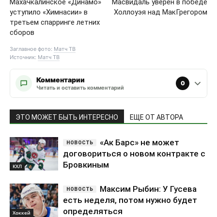
Махачкалинское «Динамо»
Масвидаль уверен в победе
уступило «Химнасии» в
Холлоуэя над МакГрегором
третьем спарринге летних
сборов
Заглавное фото:
Матч ТВ
Источник:
Матч ТВ
Комментарии
0
Читать и оставить комментарий
ЭТО МОЖЕТ БЫТЬ ИНТЕРЕСНО
ЕЩЕ ОТ АВТОРА
«Ак Барс» не может
договориться о новом контракте с
Бровкиным
КХЛ
Максим Рыбин: У Гусева
есть неделя, потом нужно будет
определяться
Хоккей