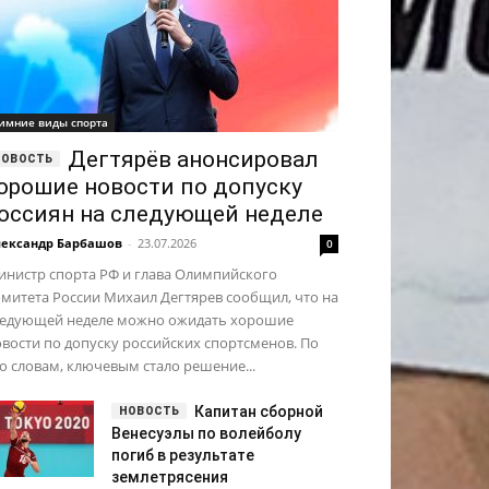
имние виды спорта
Дегтярёв анонсировал
орошие новости по допуску
оссиян на следующей неделе
ександр Барбашов
-
23.07.2026
0
инистр спорта РФ и глава Олимпийского
митета России Михаил Дегтярев сообщил, что на
ледующей неделе можно ожидать хорошие
вости по допуску российских спортсменов. По
о словам, ключевым стало решение...
Капитан сборной
Венесуэлы по волейболу
погиб в результате
землетрясения