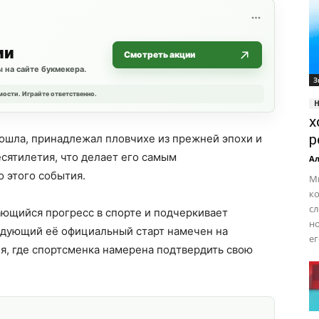
ии
Смотреть акции
 на сайте букмекера.
З
мости. Играйте ответственно.
х
р
ошла, принадлежал пловчихе из прежней эпохи и
сятилетия, что делает его самым
Ал
 этого события.
М
ко
с
ющийся прогресс в спорте и подчеркивает
но
дующий её официальный старт намечен на
ег
, где спортсменка намерена подтвердить свою