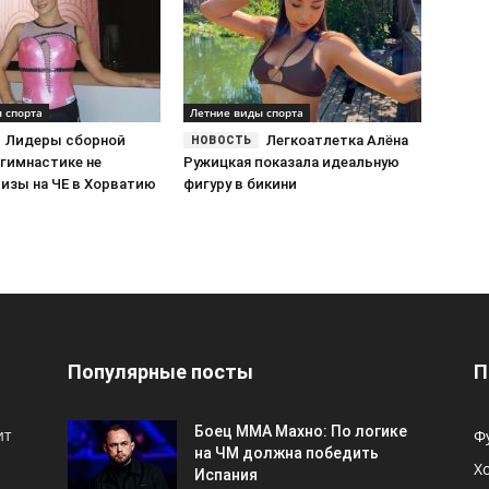
 спорта
Летние виды спорта
Лидеры сборной
Легкоатлетка Алёна
 гимнастике не
Ружицкая показала идеальную
визы на ЧЕ в Хорватию
фигуру в бикини
Популярные посты
П
Боец ММА Махно: По логике
ит
Ф
на ЧМ должна победить
Х
Испания