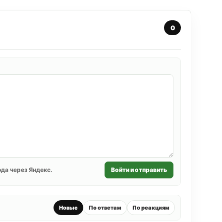
0
да через Яндекс.
Войти и отправить
Новые
По ответам
По реакциям