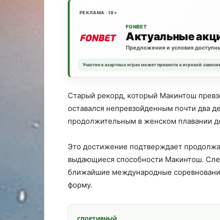
РЕКЛАМА · 18+
FONBET
Актуальные акц
Предложения и условия доступны
Участие в азартных играх может привести к игровой зависи
Старый рекорд, который Макинтош превз
оставался непревзойденным почти два де
продолжительным в женском плавании до
Это достижение подтверждает продолжа
выдающиеся способности Макинтош. Сле
ближайшие международные соревнования
форму.
СПОРТИВНЫЙ