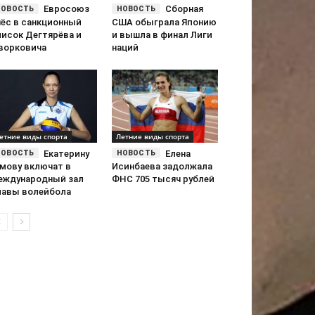
Евросоюз
Сборная
нёс в санкционный
США обыграла Японию
писок Дегтярёва и
и вышла в финал Лиги
ворковича
наций
етние виды спорта
Летние виды спорта
Екатерину
Елена
амову включат в
Исинбаева задолжала
еждународный зал
ФНС 705 тысяч рублей
лавы волейбола