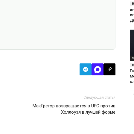
в
с
Д
Л
Г
М
с
Следующая статья
МакГрегор возвращается в UFC против
Холлоуэя в лучшей форме