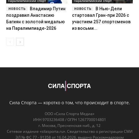
Паралимпийский спорт
Паралимпийский спорт
Владимир Путин
В Нью-Дели
поздравил Анастасию
стартовал Гран-при 2026 с
Багиян с золотой медалью
участием 257 спортсменов
на Паралимпиаде-2026
из восьми...
Сила Спорта — коротко о том, что происходит в спорте.
ООО «Сила Спорта Медиа»
ИНН 9703236408 / ОГРН 1267700014801
г. Москва, Пресненская наб., д. 12
Сетевое издание «silasporta.ru». Свидетельство о регистрации СМИ
ЭЛ № ФС 77 - 91358 от 16.04.2026, выдано Роскомнадзором