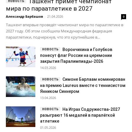
Ташкент примет чемпионат
мира по параатлетике в 2027
Александр Барбашов
-
21.04.2026
0
Ташкент впервые проведёт чемпионат мира по параатлетике в
2027 году. Об этом сообщила Международная федерация
параатлетики, подчеркнув, что это крупнейшее в...
Ворончихина и Голубков
понесут флаг России на церемонии
закрытия Паралимпиады-2026
14.03.2026
Симоне Барлаам номинирован
на премию Laureus вместе с теннисистом
Янником Синнером
13.04.2026
На Играх Содружества-2027
разыграют 16 медалей в паралёгкой
атлетике
01.05.2026