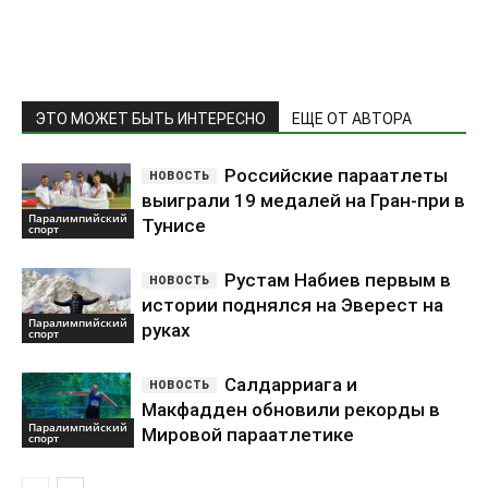
ЭТО МОЖЕТ БЫТЬ ИНТЕРЕСНО
ЕЩЕ ОТ АВТОРА
Российские параатлеты
выиграли 19 медалей на Гран-при в
Паралимпийский
Тунисе
спорт
Рустам Набиев первым в
истории поднялся на Эверест на
Паралимпийский
руках
спорт
Салдарриага и
Макфадден обновили рекорды в
Паралимпийский
Мировой параатлетике
спорт