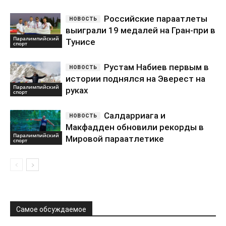
Российские параатлеты
выиграли 19 медалей на Гран-при в
Паралимпийский
Тунисе
спорт
Рустам Набиев первым в
истории поднялся на Эверест на
Паралимпийский
руках
спорт
Салдарриага и
Макфадден обновили рекорды в
Паралимпийский
Мировой параатлетике
спорт
Самое обсуждаемое