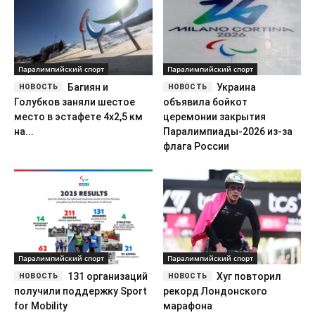
Паралимпийский спорт
Паралимпийский спорт
Багиян и
Украина
Голубков заняли шестое
объявила бойкот
место в эстафете 4х2,5 км
церемонии закрытия
на...
Паралимпиады-2026 из-за
флага России
Паралимпийский спорт
Паралимпийский спорт
131 организаций
Хуг повторил
получили поддержку Sport
рекорд Лондонского
for Mobility
марафона