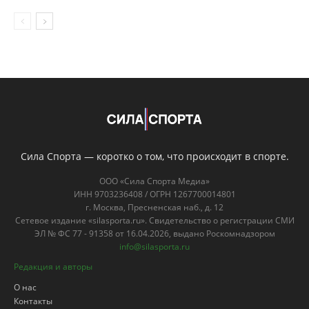
Сила Спорта — коротко о том, что происходит в спорте.
ООО «Сила Спорта Медиа»
ИНН 9703236408 / ОГРН 1267700014801
г. Москва, Пресненская наб., д. 12
Сетевое издание «silasporta.ru». Свидетельство о регистрации СМИ
ЭЛ № ФС 77 - 91358 от 16.04.2026, выдано Роскомнадзором
info@silasporta.ru
Редакция и авторы
О нас
Контакты