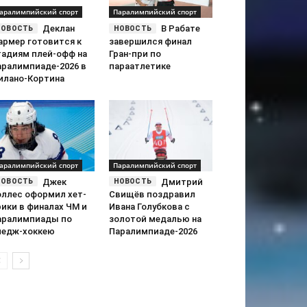
аралимпийский спорт
Паралимпийский спорт
Деклан
В Рабате
армер готовится к
завершился финал
тадиям плей-офф на
Гран-при по
аралимпиаде-2026 в
параатлетике
илано-Кортина
аралимпийский спорт
Паралимпийский спорт
Джек
Дмитрий
оллес оформил хет-
Свищёв поздравил
рики в финалах ЧМ и
Ивана Голубкова с
аралимпиады по
золотой медалью на
ледж-хоккею
Паралимпиаде-2026