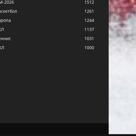
М-2026
1512
аскетбол
1261
вропа
1244
ХЛ
1137
еннис
1031
ХЛ
1000