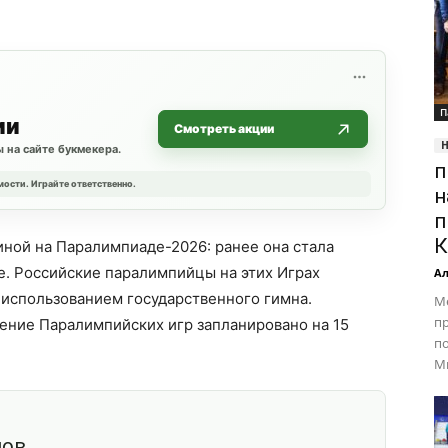
П
ии
Смотреть акции
 на сайте букмекера.
п
мости. Играйте ответственно.
н
п
К
ной на Паралимпиаде-2026: ранее она стала
е. Российские паралимпийцы на этих Играх
Ал
 использованием государственного гимна.
М
пр
ение Паралимпийских игр запланировано на 15
п
Ми
шов