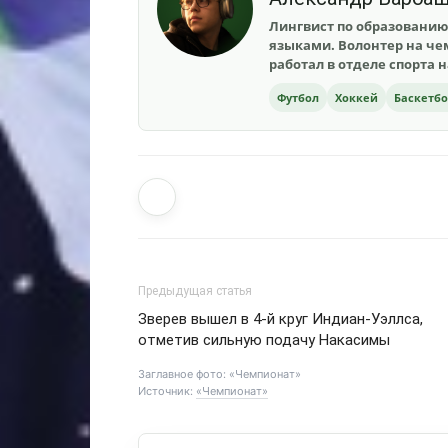
Лингвист по образованию
языками. Волонтер на чем
работал в отделе спорта 
Футбол
Хоккей
Баскетб
Предыдущая статья
Зверев вышел в 4-й круг Индиан-Уэллса,
отметив сильную подачу Накасимы
Заглавное фото: «Чемпионат»
Источник:
«Чемпионат»