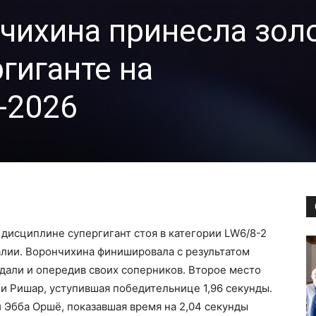
чихина принесла зол
гиганте на
-2026
дисциплине супергигант стоя в категории LW6/8-2
алии. Ворончихина финишировала с результатом
едали и опередив своих соперников. Второе место
и Ришар, уступившая победительнице 1,96 секунды.
 Эбба Оршё, показавшая время на 2,04 секунды