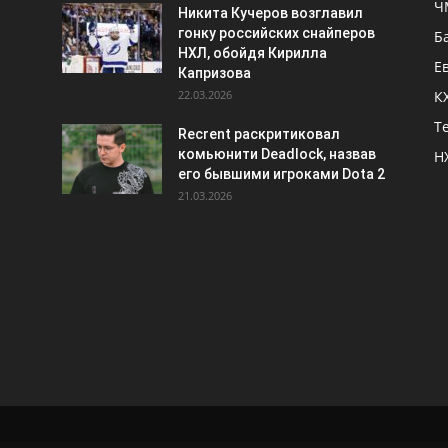
Ч
Никита Кучеров возглавил
гонку российских снайперов
Б
НХЛ, обойдя Кирилла
Е
Капризова
22.03.2026
К
Т
Recrent раскритиковал
комьюнити Deadlock, назвав
Н
его бывшими игроками Dota 2
21.03.2026