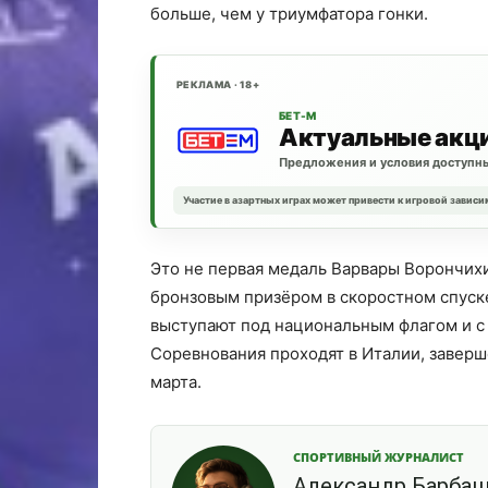
больше, чем у триумфатора гонки.
РЕКЛАМА · 18+
БЕТ-М
Актуальные акц
Предложения и условия доступны
Участие в азартных играх может привести к игровой зависи
Это не первая медаль Варвары Ворончихи
бронзовым призёром в скоростном спуск
выступают под национальным флагом и с
Соревнования проходят в Италии, заверш
марта.
СПОРТИВНЫЙ ЖУРНАЛИСТ
Александр Барба