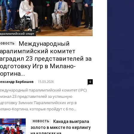
аралимпийский спорт
Международный
аралимпийский комитет
аградил 23 представителей за
одготовку Игр в Милано-
ортина...
ександр Барбашов
-
15.03.2026
0
еждународный паралимпийский комитет (IPC)
изнал 23 представителей за успешную
одготовку Зимних Паралимпийских игр в
лано-Кортина, которые пройдут с 6 по...
Канада выиграла
золото в миксте по керлингу
на колясках на