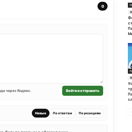
П
0
Ф
с
П
М
П
У
т
да через Яндекс.
Войти и отправить
П
с
Новые
По ответам
По реакциям