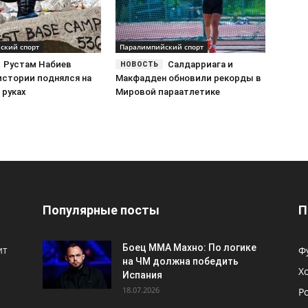
ский спорт
Паралимпийский спорт
Рустам Набиев
Салдарриага и
истории поднялся на
Макфадден обновили рекорды в
 руках
Мировой параатлетике
Популярные посты
П
Боец ММА Махно: По логике
ит
Ф
на ЧМ должна победить
Х
Испания
18.07.2026
Р