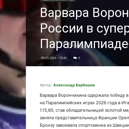
Варвара Ворон
России в супер
Паралимпиаде
09.03.2026 • 12:41
0
Автор:
Александр Барбашов
Варвара Ворончихина одержала победу в 
на Паралимпийских играх 2026 года в Ит
1.15,60, став обладательницей золотой м
заняла представительница Франции Орел
Бронзу завоевала спортсменка из Швеции