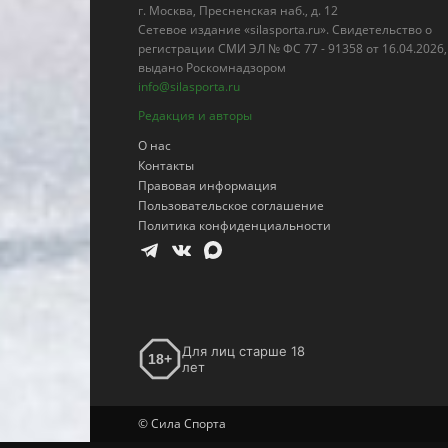
г. Москва, Пресненская наб., д. 12
Сетевое издание «silasporta.ru». Свидетельство о
регистрации СМИ ЭЛ № ФС 77 - 91358 от 16.04.2026,
выдано Роскомнадзором
info@silasporta.ru
Редакция и авторы
О нас
Контакты
Правовая информация
Пользовательское соглашение
Политика конфиденциальности
Для лиц старше 18
18+
лет
© Сила Спорта