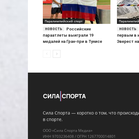
Паралимпийский спорт
Паралимпий
Российские
параатлеты выиграли 19
первым в 
медалей на Гран-при в Тунисе
Эверест на
Сила Спорта — коротко о том, что происход
в спорте.
ООО «Сила Спорта Медиа»
ИНН 9703236408 / ОГРН 1267700014801