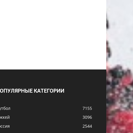
ОПУЛЯРНЫЕ КАТЕГОРИИ
утбол
7155
оккей
3096
оссия
2544