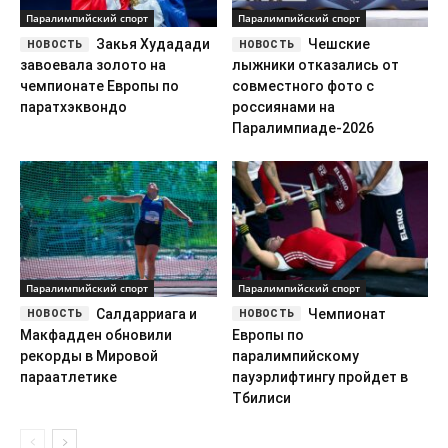
Паралимпийский спорт
Паралимпийский спорт
Закья Худадади
Чешские
завоевала золото на
лыжники отказались от
чемпионате Европы по
совместного фото с
паратхэквондо
россиянами на
Паралимпиаде-2026
Паралимпийский спорт
Паралимпийский спорт
Салдарриага и
Чемпионат
Макфадден обновили
Европы по
рекорды в Мировой
паралимпийскому
параатлетике
пауэрлифтингу пройдет в
Тбилиси