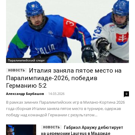
Паралимпийский спорт
Италия заняла пятое место на
Паралимпиаде-2026, победив
Германию 5:2
Александр Барбашов
-
14.03.2026
0
В рамках зимних Паралимпийских игр в Милано-Кортина 2026
года сборная Италии заняла пятое место в турнире, одержав
победу над командой Германии с результатом...
Габриэл Араужу дебютирует
на церемонии Laureus в Мадриде