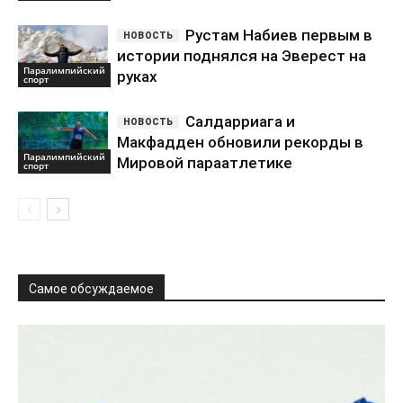
Рустам Набиев первым в
истории поднялся на Эверест на
Паралимпийский
руках
спорт
Салдарриага и
Макфадден обновили рекорды в
Паралимпийский
Мировой параатлетике
спорт
Самое обсуждаемое