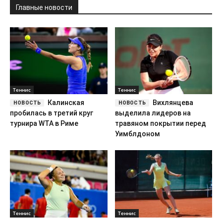
Главные новости
Теннис
Теннис
Калинская
Вихлянцева
пробилась в третий круг
выделила лидеров на
турнира WTA в Риме
травяном покрытии перед
Уимблдоном
Теннис
Теннис