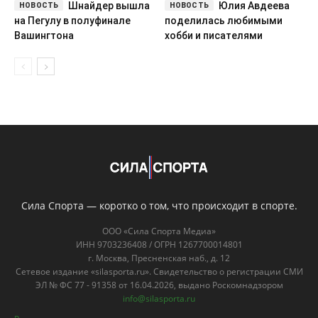
Шнайдер вышла
Юлия Авдеева
на Пегулу в полуфинале
поделилась любимыми
Вашингтона
хобби и писателями
Сила Спорта — коротко о том, что происходит в спорте.
ООО «Сила Спорта Медиа»
ИНН 9703236408 / ОГРН 1267700014801
г. Москва, Пресненская наб., д. 12
Сетевое издание «silasporta.ru». Свидетельство о регистрации СМИ
ЭЛ № ФС 77 - 91358 от 16.04.2026, выдано Роскомнадзором
info@silasporta.ru