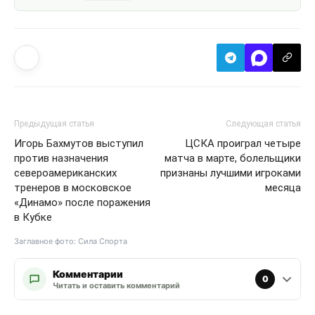
Предыдущая статья
Следующая статья
Игорь Бахмутов выступил
ЦСКА проиграл четыре
против назначения
матча в марте, болельщики
североамериканских
признаны лучшими игроками
тренеров в московское
месяца
«Динамо» после поражения
в Кубке
Заглавное фото: Сила Спорта
Комментарии
0
Читать и оставить комментарий