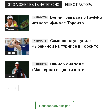
ЭТО МОЖЕТ БЫТЬ ИНТЕРЕСНО
ЕЩЕ ОТ АВТОРА
Бенчич сыграет с Гауфф в
четвертьфинале Торонто
Теннис
Самсонова уступила
Рыбакиной на турнире в Торонто
Теннис
Синнер снялся с
«Мастерса» в Цинциннати
Теннис
Попробовать ещё раз