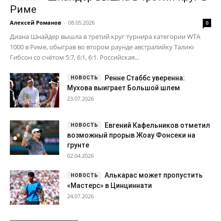
Риме
Алексей Романов
-
08.05.2026
0
Диана Шнайдер вышла в третий круг турнира категории WTA
1000 в Риме, обыграв во втором раунде австралийку Талию
Гибсон со счётом 5:7, 6:1, 6:1. Российская...
Ренне Стаббс уверенна:
Мухова выиграет Большой шлем
23.07.2026
Евгений Кафельников отметил
возможный прорыв Жоау Фонсеки на
грунте
02.04.2026
Алькарас может пропустить
«Мастерс» в Цинциннати
24.07.2026