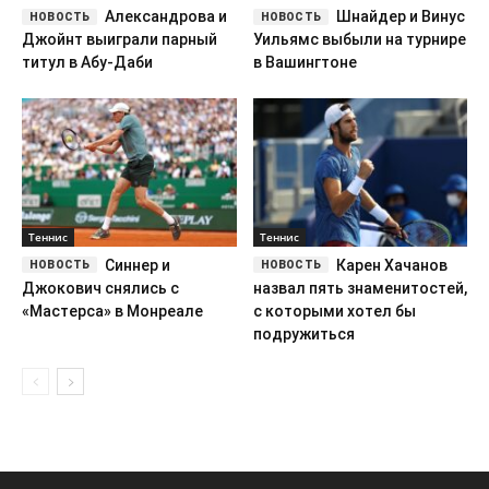
Александрова и
Шнайдер и Винус
Джойнт выиграли парный
Уильямс выбыли на турнире
титул в Абу-Даби
в Вашингтоне
Теннис
Теннис
Синнер и
Карен Хачанов
Джокович снялись с
назвал пять знаменитостей,
«Мастерса» в Монреале
с которыми хотел бы
подружиться