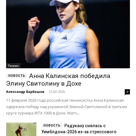
Теннис
Анна Калинская победила
Элину Свитолину в Дохе
Александр Барбашов
-
12.02.2026
0
11 февраля 2026 года российская теннисистка Анна Калинская
одержала победу над украинкой Элиной Свитолиной в третьем
круге турнира WTA 1000 в Дохе. Матч...
Радукану снялась с
Уимблдона-2026 из-за стрессового