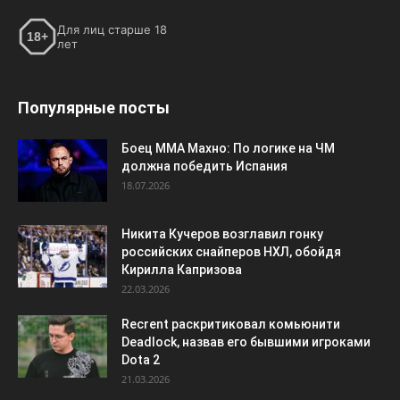
Для лиц старше 18
18+
лет
Популярные посты
Боец ММА Махно: По логике на ЧМ
должна победить Испания
18.07.2026
Никита Кучеров возглавил гонку
российских снайперов НХЛ, обойдя
Кирилла Капризова
22.03.2026
Recrent раскритиковал комьюнити
Deadlock, назвав его бывшими игроками
Dota 2
21.03.2026