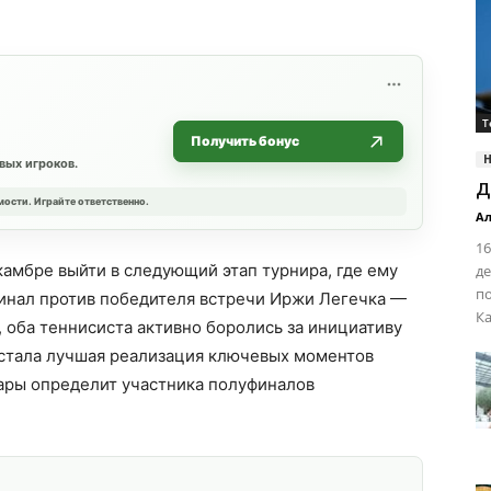
Т
Получить бонус
вых игроков.
д
мости. Играйте ответственно.
Ал
16
амбре выйти в следующий этап турнира, где ему
де
п
финал против победителя встречи Иржи Легечка —
Ка
, оба теннисиста активно боролись за инициативу
стала лучшая реализация ключевых моментов
ары определит участника полуфиналов