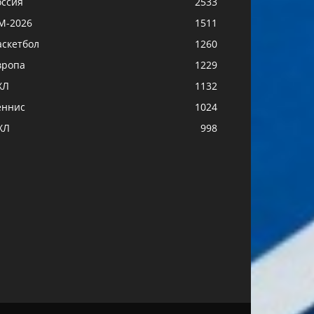
оссия
2533
М-2026
1511
аскетбол
1260
вропа
1229
ХЛ
1132
еннис
1024
ХЛ
998