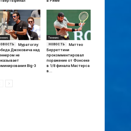
етвертьфинал
в Риме
еннис
Теннис
Муратоглу:
Маттео
обеда Джоковича над
Берреттини
иннером не
прокомментировал
оказывает
поражение от Фонсеке
оминирования Big-3
в 1/8 финала Мастерса
в...