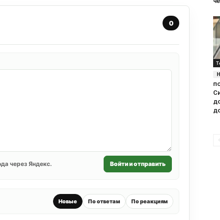
ч
0
Т
п
С
д
д
да через Яндекс.
Войти и отправить
Новые
По ответам
По реакциям