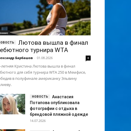
еннис
Лютова вышла в финал
ебютного турнира WTA
ександр Барбашов
-
01.08.2026
0
-летняя Кристина Лютова вышла в финал
бютного для себя турнира WTA 250 в Мемфисе,
обедив в полуфинале американку Эльвину
лиеву.
Анастасия
Потапова опубликовала
фотографии с отдыха в
брендовой пляжной одежде
14.07.2026