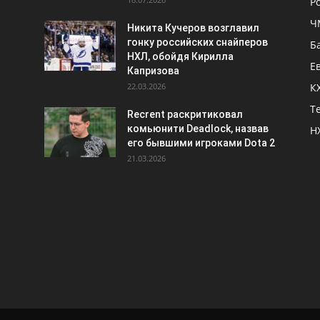
Р
Ч
Никита Кучеров возглавил
гонку российских снайперов
Б
НХЛ, обойдя Кирилла
Е
Капризова
22.03.2026
К
Т
Recrent раскритиковал
комьюнити Deadlock, назвав
Н
его бывшими игроками Dota 2
21.03.2026