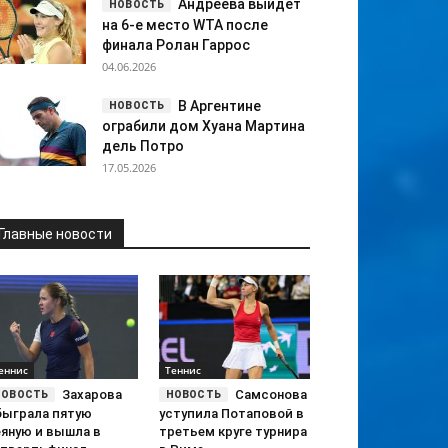
Андреева выйдет
на 6-е место WTA после
финала Ролан Гаррос
04.06.2026
В Аргентине
ограбили дом Хуана Мартина
дель Потро
17.05.2026
Главные новости
еннис
Теннис
Захарова
Самсонова
быграла пятую
уступила Потаповой в
еяную и вышла в
третьем круге турнира