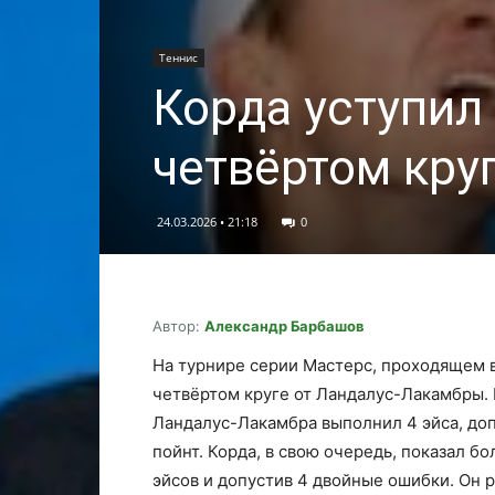
Теннис
Корда уступил
четвёртом кру
24.03.2026 • 21:18
0
Автор:
Александр Барбашов
На турнире серии Мастерс, проходящем в
четвёртом круге от Ландалус-Лакамбры. 
Ландалус-Лакамбра выполнил 4 эйса, доп
пойнт. Корда, в свою очередь, показал б
эйсов и допустив 4 двойные ошибки. Он 