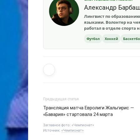
Александр Барба
Лингвист по образованию
языками. Волонтер на чем
работал в отделе спорта 
Футбол
Хоккей
Баскетб
Предыдущая статья
Трансляция матча Евролиги Жальгирис —
«Бавария» стартовала 24 марта
Заглавное фото: «Чемпионат»
Источник:
«Чемпионат»