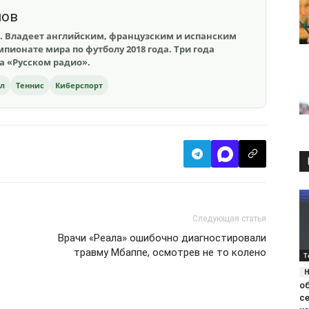
шов
. Владеет английским, французским и испанским
пионате мира по футболу 2018 года. Три года
на «Русском радио».
ол
Теннис
Киберспорт
Следующая статья
Врачи «Реала» ошибочно диагностировали
травму Мбаппе, осмотрев не то колено
Т
о
с