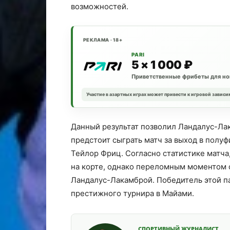
возможностей.
РЕКЛАМА · 18+
PARI
5 × 1 000 ₽
Приветственные фрибеты для но
Участие в азартных играх может привести к игровой зависи
Данный результат позволил Ландалус-Лак
предстоит сыграть матч за выход в полу
Тейлор Фриц. Согласно статистике матча
на корте, однако переломным моментом 
Ландалус-Лакамброй. Победитель этой п
престижного турнира в Майами.
СПОРТИВНЫЙ ЖУРНАЛИСТ