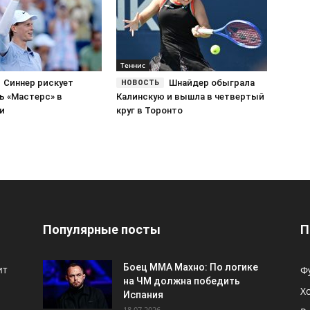
Теннис
Синнер рискует
Шнайдер обыграла
ь «Мастерс» в
Калинскую и вышла в четвертый
и
круг в Торонто
Популярные посты
П
Боец ММА Махно: По логике
ит
Ф
на ЧМ должна победить
Х
Испания
18.07.2026