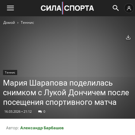
Домой
Теннис
Ск
Теннис
Мария Шарапова поделилась
снимком с Лукой Дончичем после
посещения спортивного матча
16.03.2026 • 21:12
0
Автор:
Александр Барбашов