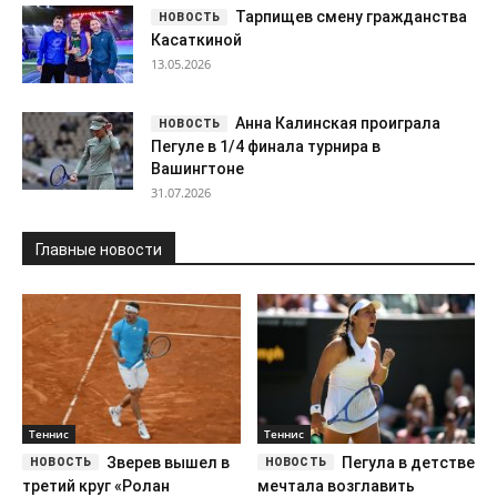
Тарпищев смену гражданства
Касаткиной
13.05.2026
Анна Калинская проиграла
Пегуле в 1/4 финала турнира в
Вашингтоне
31.07.2026
Главные новости
Теннис
Теннис
Зверев вышел в
Пегула в детстве
третий круг «Ролан
мечтала возглавить