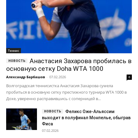
Теннис
Анастасия Захарова пробилась в
основную сетку Doha WTA 1000
Александр Барбашов
-
07.02.2026
0
Волгоградская теннисистка Анастасия Захарова сумела
пробиться в основную сетку престижного турнира WTA 1000 в
Дохе, уверенно расправившись с соперницей в...
Феликс Оже-Альяссим
выходит в полуфинал Монпелье, обыграв
Фиса
07.02.2026