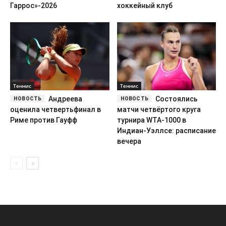
Гаррос»-2026
хоккейный клуб
Теннис
Теннис
Андреева
Состоялись
оценила четвертьфинал в
матчи четвёртого круга
Риме против Гауфф
турнира WTA-1000 в
Индиан-Уэллсе: расписание
вечера