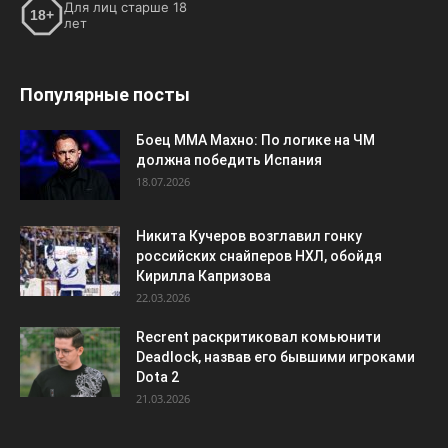
Для лиц старше 18
18+
лет
Популярные посты
Боец ММА Махно: По логике на ЧМ
должна победить Испания
18.07.2026
Никита Кучеров возглавил гонку
российских снайперов НХЛ, обойдя
Кирилла Капризова
22.03.2026
Recrent раскритиковал комьюнити
Deadlock, назвав его бывшими игроками
Dota 2
21.03.2026