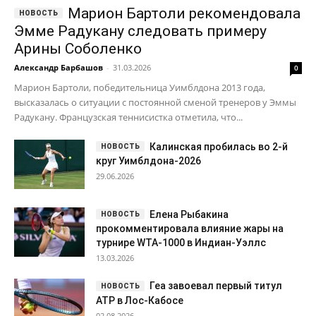
Марион Бартоли рекомендовала
Эмме Радукану следовать примеру
Арины Соболенко
Александр Барбашов
-
31.03.2026
0
Марион Бартоли, победительница Уимблдона 2013 года,
высказалась о ситуации с постоянной сменой тренеров у Эммы
Радукану. Французская теннисистка отметила, что...
Калинская пробилась во 2-й
круг Уимблдона-2026
29.06.2026
Елена Рыбакина
прокомментировала влияние жары на
турнире WTA-1000 в Индиан-Уэллс
13.03.2026
Геа завоевал первый титул
ATP в Лос-Кабосе
02.08.2026