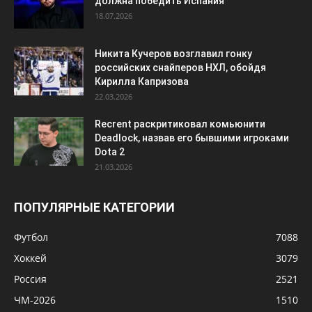
должна победить Испания
18.07.2026
Никита Кучеров возглавил гонку
российских снайперов НХЛ, обойдя
Кирилла Капризова
22.03.2026
Recrent раскритиковал комьюнити
Deadlock, назвав его бывшими игроками
Dota 2
21.03.2026
ПОПУЛЯРНЫЕ КАТЕГОРИИ
Футбол
7088
Хоккей
3079
Россия
2521
ЧМ-2026
1510