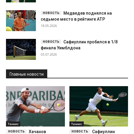
Главные новости
Теннис
Теннис
Хачанов
Сафиуллин
вылетел с турнира ATP 500
вышел в третий круг
в Галле после поражения
Уимблдона
от...