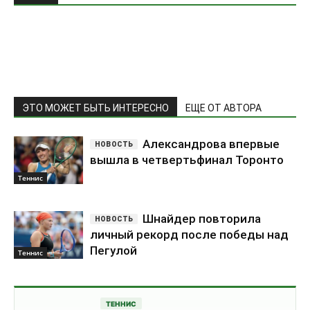
Александрова впервые
вышла в четвертьфинал Торонто
Теннис
Шнайдер повторила
личный рекорд после победы над
Пегулой
Теннис
ТЕННИС
Накашима вышел в
четвертьфинал «Мастерса» в
Монреале