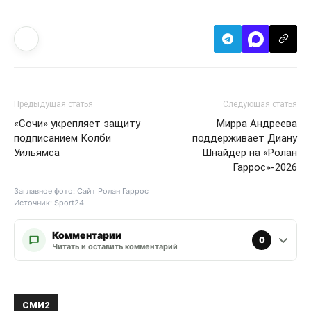
Предыдущая статья
Следующая статья
«Сочи» укрепляет защиту
Мирра Андреева
подписанием Колби
поддерживает Диану
Уильямса
Шнайдер на «Ролан
Гаррос»-2026
Заглавное фото:
Сайт Ролан Гаррос
Источник:
Sport24
Комментарии
0
Читать и оставить комментарий
ЭТО МОЖЕТ БЫТЬ ИНТЕРЕСНО
ЕЩЕ ОТ АВТОРА