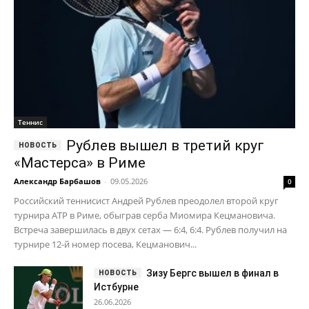
Рублев вышел в третий круг
«Мастерса» в Риме
Александр Барбашов
-
09.05.2026
0
Российский теннисист Андрей Рублев преодолел второй круг
турнира ATP в Риме, обыграв серба Миомира Кецмановича.
Встреча завершилась в двух сетах — 6:4, 6:4. Рублев получил на
турнире 12-й номер посева, Кецманович...
Зизу Бергс вышел в финал в
Истбурне
26.06.2026
Медведев поднялся на
седьмое место в рейтинге ATP
18.05.2026
Сафиуллин пробился в 1/8
финала Уимблдона
03.07.2026