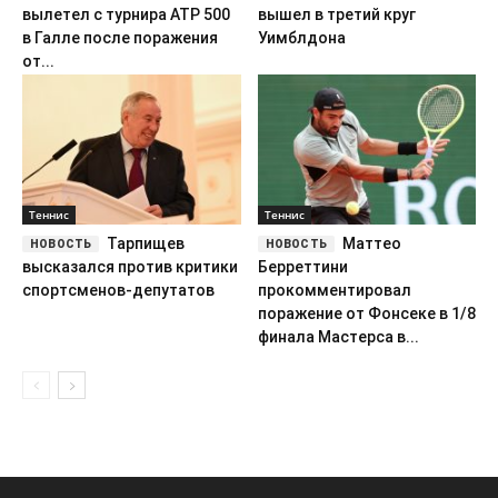
Теннис
Теннис
Тарпищев
Маттео
высказался против критики
Берреттини
спортсменов-депутатов
прокомментировал
поражение от Фонсеке в 1/8
финала Мастерса в...
Сила Спорта — коротко о том, что происходит в спорте.
ООО «Сила Спорта Медиа»
ИНН 9703236408 / ОГРН 1267700014801
г. Москва, Пресненская наб., д. 12
Сетевое издание «silasporta.ru». Свидетельство о регистрации СМИ