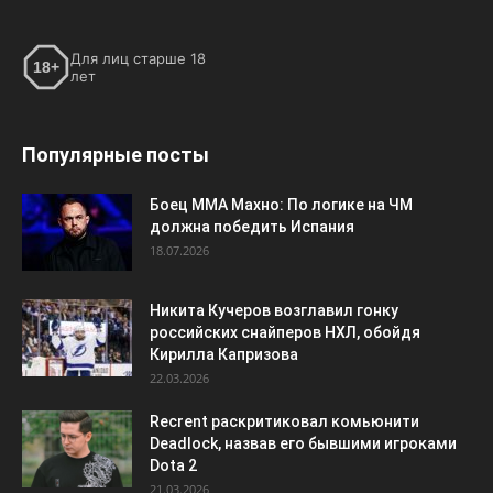
Для лиц старше 18
18+
лет
Популярные посты
Боец ММА Махно: По логике на ЧМ
должна победить Испания
18.07.2026
Никита Кучеров возглавил гонку
российских снайперов НХЛ, обойдя
Кирилла Капризова
22.03.2026
Recrent раскритиковал комьюнити
Deadlock, назвав его бывшими игроками
Dota 2
21.03.2026