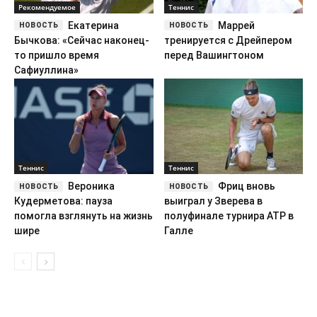
Рекомендуемое
Теннис
Екатерина
Маррей
Бычкова: «Сейчас наконец-
тренируется с Дрейпером
то пришло время
перед Вашингтоном
Сафиуллина»
Теннис
Теннис
Вероника
Фриц вновь
Кудерметова: пауза
выиграл у Зверева в
помогла взглянуть на жизнь
полуфинале турнира ATP в
шире
Галле