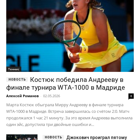
Теннис
Костюк победила Андрееву в
финале турнира WTA-1000 в Мадриде
Алексей Романов
-
02.05.2026
0
Марта Костюк обыграла Мирру Андрееву в финале турнира
WTA-1000 в Мадриде. Встреча завершилась со счётом 2:0. Матч
продолжался 1 час 21 минуту. За это время Андреева выполнила
один эйс, допустила три двойные ошибки и...
Джокович проиграл пятому