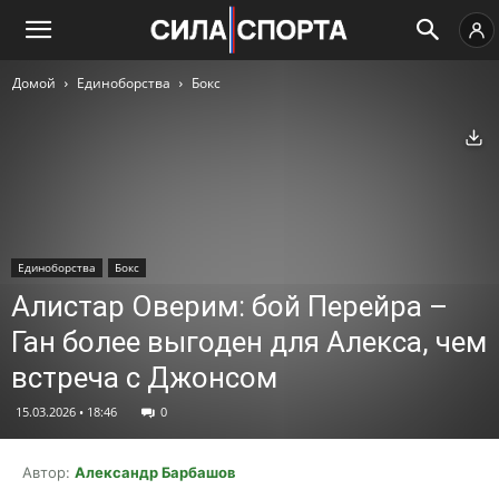
Домой
Единоборства
Бокс
Ск
Единоборства
Бокс
Алистар Оверим: бой Перейра –
Ган более выгоден для Алекса, чем
встреча с Джонсом
15.03.2026 • 18:46
0
Автор:
Александр Барбашов