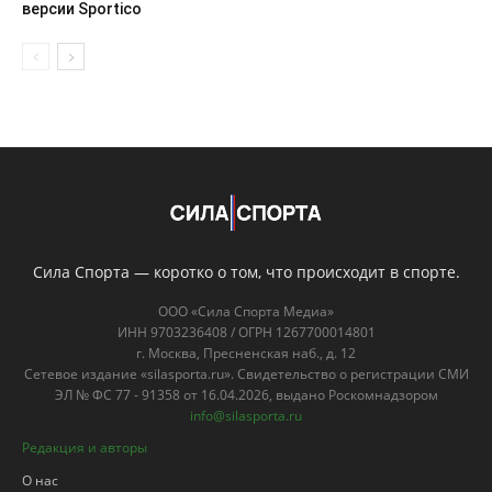
версии Sportico
Сила Спорта — коротко о том, что происходит в спорте.
ООО «Сила Спорта Медиа»
ИНН 9703236408 / ОГРН 1267700014801
г. Москва, Пресненская наб., д. 12
Сетевое издание «silasporta.ru». Свидетельство о регистрации СМИ
ЭЛ № ФС 77 - 91358 от 16.04.2026, выдано Роскомнадзором
info@silasporta.ru
Редакция и авторы
О нас