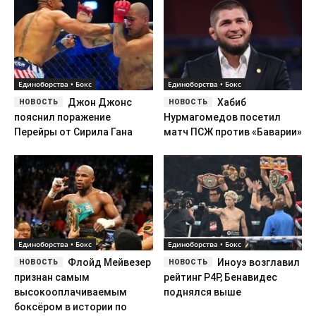
Единоборства • Бокс
Единоборства • Бокс
Джон Джонс
Хабиб
пояснил поражение
Нурмагомедов посетил
Перейры от Сирила Гана
матч ПСЖ против «Баварии»
Единоборства • Бокс
Единоборства • Бокс
Флойд Мейвезер
Иноуэ возглавил
признан самым
рейтинг P4P, Бенавидес
высокооплачиваемым
поднялся выше
боксёром в истории по