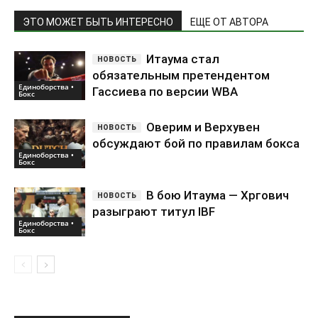
ЭТО МОЖЕТ БЫТЬ ИНТЕРЕСНО
ЕЩЕ ОТ АВТОРА
Итаума стал
обязательным претендентом
Единоборства •
Гассиева по версии WBA
Бокс
Оверим и Верхувен
обсуждают бой по правилам бокса
Единоборства •
Бокс
В бою Итаума — Хргович
разыграют титул IBF
Единоборства •
Бокс