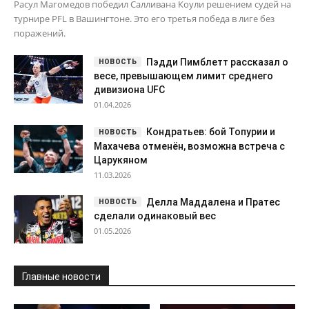
Расул Магомедов победил Салливана Коули решением судей на
турнире PFL в Вашингтоне. Это его третья победа в лиге без
поражений.
Пэдди Пимблетт рассказал о
весе, превышающем лимит среднего
дивизиона UFC
01.04.2026
Кондратьев: бой Топурии и
Махачева отменён, возможна встреча с
Царукяном
11.03.2026
Делла Маддалена и Пратес
сделали одинаковый вес
01.05.2026
Главные новости