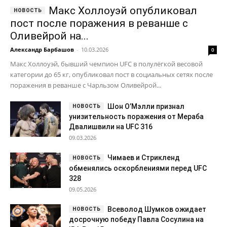
Макс Холлоуэй опубликовал
пост после поражения в реванше с
Оливейрой на...
Александр Барбашов
-
10.03.2026
0
Макс Холлоуэй, бывший чемпион UFC в полулёгкой весовой
категории до 65 кг, опубликовал пост в социальных сетях после
поражения в реванше с Чарльзом Оливейрой...
Шон О’Мэлли признал
унизительность поражения от Мераба
Двалишвили на UFC 316
09.03.2026
Чимаев и Стрикленд
обменялись оскорблениями перед UFC
328
09.05.2026
Всеволод Шумков ожидает
досрочную победу Павла Сосулина на