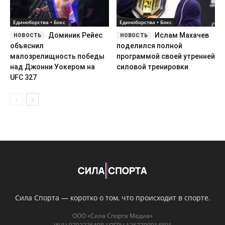
Единоборства • Бокс
Единоборства • Бокс
Доминик Рейес
Ислам Махачев
объяснил
поделился полной
малозрелищность победы
программой своей утренней
над Джонни Уокером на
силовой тренировки
UFC 327
Сила Спорта — коротко о том, что происходит в спорте.
ООО «Сила Спорта Медиа»