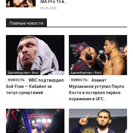
IBA.Pro 15 в...
06.03.2026
Главные новости
Единоборства • Бокс
Единоборства • Бокс
WBC подтвердил
Азамат
бой Усик — Кабайел за
Мурзаканов уступил Пауло
титул супертяжей
Косте и потерпел первое
поражение в UFC...