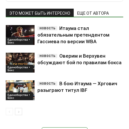
ЭТО МОЖЕТ БЫТЬ ИНТЕРЕСНО
ЕЩЕ ОТ АВТОРА
Итаума стал
обязательным претендентом
Единоборства •
Гассиева по версии WBA
Бокс
Оверим и Верхувен
обсуждают бой по правилам бокса
Единоборства •
Бокс
В бою Итаума — Хргович
разыграют титул IBF
Единоборства •
Бокс