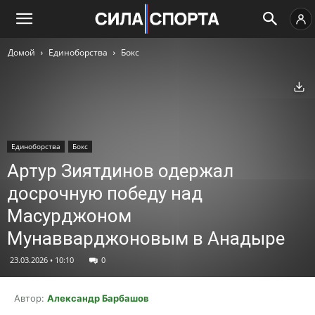
Домой
Единоборства
Бокс
Ск
Единоборства
Бокс
Артур Зиятдинов одержал
досрочную победу над
Масурджоном
Мунавварджоновым в Анадыре
23.03.2026 • 10:10
0
Автор:
Александр Барбашов