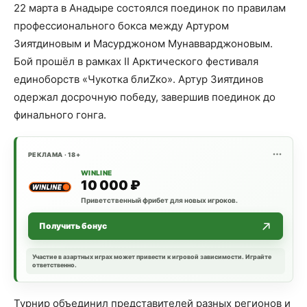
22 марта в Анадыре состоялся поединок по правилам
профессионального бокса между Артуром
Зиятдиновым и Масурджоном Мунавварджоновым.
Бой прошёл в рамках II Арктического фестиваля
единоборств «Чукотка блиZко». Артур Зиятдинов
одержал досрочную победу, завершив поединок до
финального гонга.
РЕКЛАМА · 18+
WINLINE
10 000 ₽
Приветственный фрибет для новых игроков.
Получить бонус
Участие в азартных играх может привести к игровой зависимости. Играйте
ответственно.
Турнир объединил представителей разных регионов и