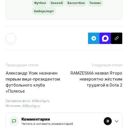
Футбол
Хоккей
Баскетбол
Теннис
Киберспорт
Предыдущая статья
Следующая статья
Александр Усик назначен
RAMZES666 назвал Яторо
первым вице-президентом
невероятно жёстким
футбольного клуба
трудягой в Dota 2
«Полесье
Заглавное фото: AllBoxing.ru
Источник:
AllBoxing.ru
Комментарии
0
Читать и оставить комментарий