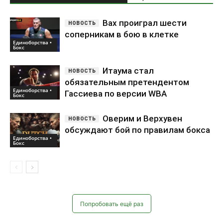
Вах проиграл шести
соперникам в бою в клетке
Единоборства •
Бокс
Итаума стал
обязательным претендентом
Единоборства •
Гассиева по версии WBA
Бокс
Оверим и Верхувен
обсуждают бой по правилам бокса
Единоборства •
Бокс
Попробовать ещё раз