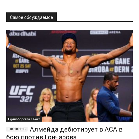
Самое обсуждаемое
Единоборства • Бокс
Алмейда дебютирует в ACA в
бою против Гончарова