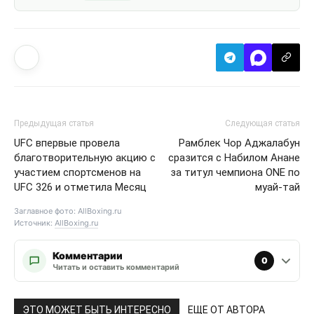
Предыдущая статья
Следующая статья
UFC впервые провела
Рамблек Чор Аджалабун
благотворительную акцию с
сразится с Набилом Анане
участием спортсменов на
за титул чемпиона ONE по
UFC 326 и отметила Месяц
муай-тай
Заглавное фото: AllBoxing.ru
Источник:
AllBoxing.ru
Комментарии
0
Читать и оставить комментарий
ЭТО МОЖЕТ БЫТЬ ИНТЕРЕСНО
ЕЩЕ ОТ АВТОРА