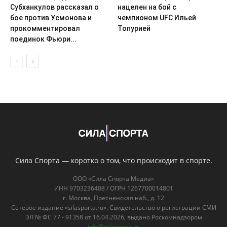
Субханкулов рассказал о
нацелен на бой с
бое против Усмонова и
чемпионом UFC Ильей
прокомментировал
Топурией
поединок Фьюри...
Сила Спорта — коротко о том, что происходит в спорте.
ООО «Сила Спорта Медиа»
ИНН 9703236408 / ОГРН 1267700014801
г. Москва, Пресненская наб., д. 12
Сетевое издание «silasporta.ru». Свидетельство о регистрации СМИ
ЭЛ № ФС 77 - 91358 от 16.04.2026, выдано Роскомнадзором
info@silasporta.ru