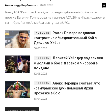
Александр Барбашов
-
20.07.2026
0
Боец ACA Жаилтон Алмейда проведёт дебютный бой в лиге
против Евгения Гончарова на турнире ACA 204 в «Краснодаре» в
сентябре. Ранее Алмейда выступал в UFC...
Ролли Ромеро подписал
контракт на объединительный бой с
Девином Хейни
06.03.2026
Деонтей Уайлдер поделился
мыслями о бое с Дереком Чисорой в
Лондоне
12.03.2026
Алекс Перейра считает, что
«самурайский дух» помешал Иржи
Прохазке в бою...
18.04.2026