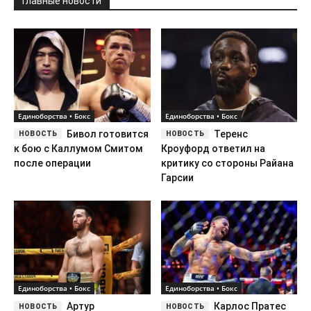
Главные новости
Единоборства • Бокс
Единоборства • Бокс
Бивол готовится
Теренс
к бою с Каллумом Смитом
Кроуфорд ответил на
после операции
критику со стороны Райана
Гарсии
Единоборства • Бокс
Единоборства • Бокс
Артур
Карлос Пратес