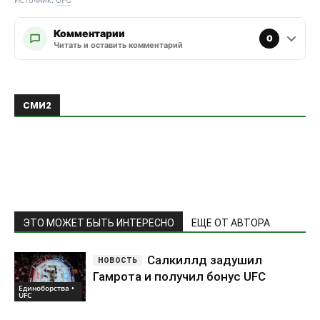
Источник:
UFC
Комментарии
0
Читать и оставить комментарий
ЭТО МОЖЕТ БЫТЬ ИНТЕРЕСНО
ЕЩЕ ОТ АВТОРА
Салкиллд задушил
Гамрота и получил бонус UFC
Единоборства •
UFC
Пратес предсказал
нокаут в бою с Моралесом
Единоборства •
UFC
Волкановски защитит
пояс UFC против Евлоева
Единоборства •
UFC