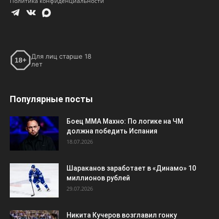
Популярные посты
Боец ММА Махно: По логике на ЧМ
должна победить Испания
18.07.2026
Шараканов заработает в «Динамо» 10
миллионов рублей
29.07.2026
Никита Кучеров возглавил гонку
российских снайперов НХЛ, обойдя
Кирилла Капризова
22.03.2026
ПОПУЛЯРНЫЕ КАТЕГОРИИ
Футбол
7202
Хоккей
3112