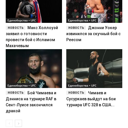
Единоборства • UFC
Единоборства • UFC
Бой Чимаева и
Чимаев и
Дэнниса на турнире RAF в
Сусуркаев выйдут на бои
Сент-Луисе закончился
турнира UFC 328 в США...
дракой
Сила Спорта — коротко о том, что происходит в спорте.