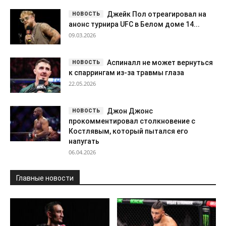
Джон Джонс
прокомментировал столкновение с
Костлявым, который пытался его
напугать
06.04.2026
Главные новости
Единоборства • UFC
Единоборства • UFC
Макс Холлоуэй
Джонни Уокер
заявил о готовности
извинился за скучный бой с
провести бой с Исламом
Реесом
Махачевым