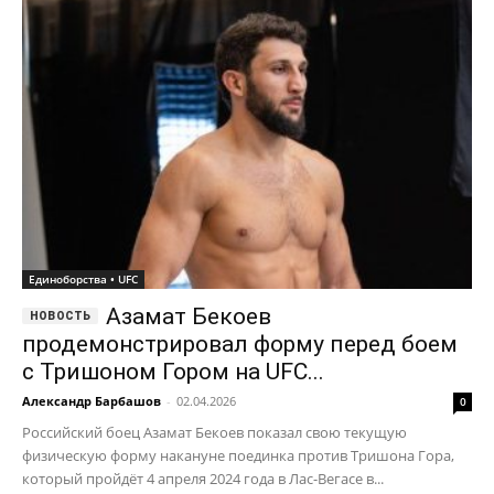
Единоборства • UFC
Азамат Бекоев
продемонстрировал форму перед боем
с Тришоном Гором на UFC...
Александр Барбашов
-
02.04.2026
0
Российский боец Азамат Бекоев показал свою текущую
физическую форму накануне поединка против Тришона Гора,
который пройдёт 4 апреля 2024 года в Лас-Вегасе в...
Джейк Пол отреагировал на
анонс турнира UFC в Белом доме 14...
09.03.2026
Аспиналл не может вернуться
к спаррингам из-за травмы глаза
22.05.2026