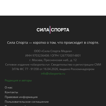
ООО «Сила Спорта Медиа»
ИНН 9703236408 / ОГРН 1267700014801
г. Москва, Пресненская наб., д. 12
Сетевое издание «silasporta.ru». Свидетельство о регистрации СМИ
ЭЛ № ФС 77 - 91358 от 16.04.2026, выдано Роскомнадзором
info@silasporta.ru
Редакция и авторы
О нас
Контакты
Правовая информация
Пользовательское соглашение
Политика конфиденциальности
Для лиц старше 18
18+
лет