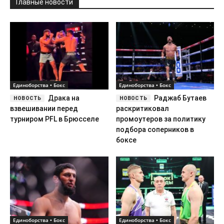
Главные новости
Единоборства • Бокс
Единоборства • Бокс
Драка на
Раджаб Бутаев
взвешивании перед
раскритиковал
турниром PFL в Брюсселе
промоутеров за политику
подбора соперников в
боксе
Единоборства • Бокс
Единоборства • Бокс