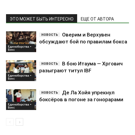
ЭТО МОЖЕТ БЫТЬ ИНТЕРЕСНО
ЕЩЕ ОТ АВТОРА
Оверим и Верхувен
обсуждают бой по правилам бокса
Единоборства •
Бокс
В бою Итаума — Хргович
разыграют титул IBF
Единоборства •
Бокс
Де Ла Хойя упрекнул
боксёров в погоне за гонорарами
Единоборства •
Бокс