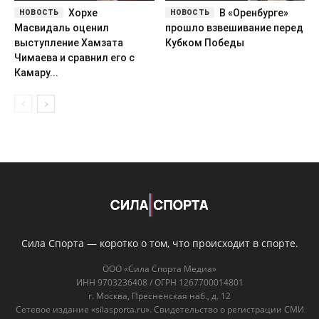
Хорхе
В «Оренбурге»
Масвидаль оценил
прошло взвешивание перед
выступление Хамзата
Кубком Победы
Чимаева и сравнил его с
Камару...
Сила Спорта — коротко о том, что происходит в спорте.
ООО «Сила Спорта Медиа»
ИНН 9703236408 / ОГРН 1267700014801
г. Москва, Пресненская наб., д. 12
Сетевое издание «silasporta.ru». Свидетельство о регистрации СМИ