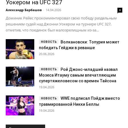
Уокером на UFC 327
Александр Барбашов
-
14.04.2026
0
Доминик Рейес прокомментировал свою победу раздельным
решением судей над Джонни Уокером на турнире UFC 327,
отметив, что поединок был малозрелищным из-за...
Волкановски: Топурия может
победить Гейджи в реванше
20.06.2026
Рой Джонс-младший назвал
Мозеса Итауму самым впечатляющим
супертяжеловесом со времен Тайсона
19.04.2026
WWE подписал Пэйдж вместо
травмированной Никки Беллы
19.04.2026