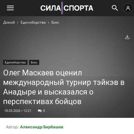
Домой
Единоборства
Бокс
Ск
Единоборства
Бокс
Олег Маскаев оценил
международный турнир тэйкэв в
Анадыре и высказался о
перспективах бойцов
18.03.2026 • 12:21
0
Автор:
Александр Барбашов