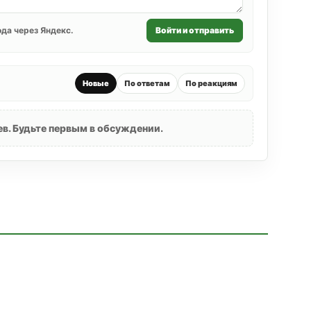
да через Яндекс.
Войти и отправить
Новые
По ответам
По реакциям
в. Будьте первым в обсуждении.