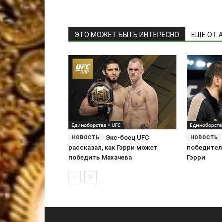
ЭТО МОЖЕТ БЫТЬ ИНТЕРЕСНО
ЕЩЕ ОТ 
Единоборства • UFC
Единоборств
Экс-боец UFC
рассказал, как Гэрри может
победител
победить Махачева
Гэрри