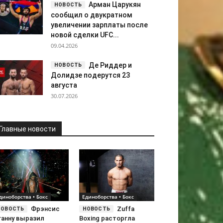
Арман Царукян
сообщил о двукратном
увеличении зарплаты после
новой сделки UFC...
09.04.2026
Де Риддер и
Долидзе подерутся 23
августа
30.07.2026
Главные новости
диноборства • Бокс
Единоборства • Бокс
Фрэнсис
Zuffa
ганну выразил
Boxing расторгла