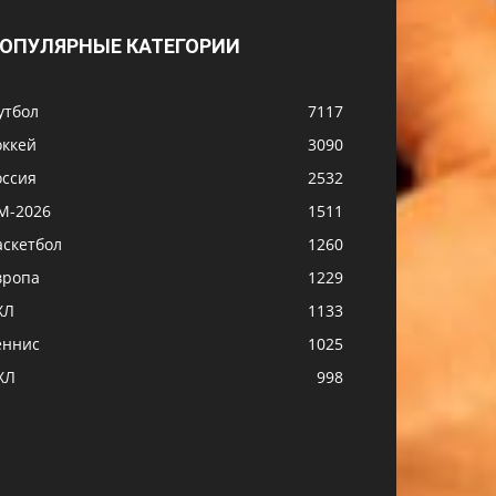
ОПУЛЯРНЫЕ КАТЕГОРИИ
утбол
7117
оккей
3090
оссия
2532
М-2026
1511
аскетбол
1260
вропа
1229
ХЛ
1133
еннис
1025
ХЛ
998