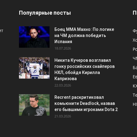
Популярные посты
П
Боец ММА Махно: По логике
ит
Ф
на ЧМ должна победить
Х
Испания
18.07.2026
Р
Ч
Никита Кучеров возглавил
гонку российских снайперов
Б
НХЛ, обойдя Кирилла
Е
Капризова
22.03.2026
К
Т
Recrent раскритиковал
комьюнити Deadlock, назвав
Н
его бывшими игроками Dota 2
21.03.2026