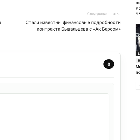
п
Р
Ч
Следующая статья
а
Стали известны финансовые подробности
контракта Бывальцева с «Ак Барсом»
Е
0
М
п