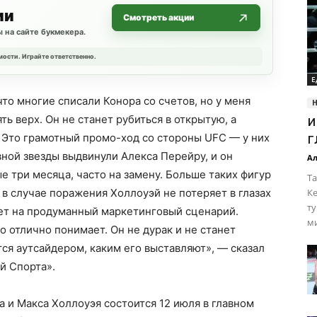
ии
Смотреть акции
 на сайте букмекера.
мости. Играйте ответственно.
Е
то многие списали Конора со счетов, но у меня
ь верх. Он не станет рубиться в открытую, а
и
г
 Это грамотный промо-ход со стороны UFC — у них
авной звезды выдвинули Алекса Перейру, и он
Ал
е три месяца, часто на замену. Больше таких фигур
Та
 в случае поражения Холлоуэй не потеряет в глазах
Ке
ту
ает на продуманный маркетинговый сценарий.
ми
о отлично понимает. Он не дурак и не станет
тся аутсайдером, каким его выставляют», — сказал
й Спорта».
 и Макса Холлоуэя состоится 12 июля в главном