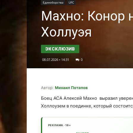
Единоборства
UFC
Махно: Конор н
Холлуэя
08.07.2026 • 14:31
0
Автор:
Михаил Потапов
Боец ACA Алексей Махно выразил уверен
Холлоуэем в поединке, который состоитс
РЕКЛАМА · 18+