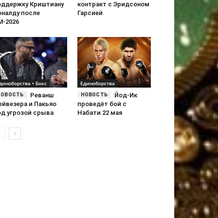
оддержку Криштиану
контракт с Эридсоном
оналду после
Гарсией
М-2026
диноборства • Бокс
Единоборства
Реванш
Йод-Ик
ейвезера и Пакьяо
проведёт бой с
од угрозой срыва
Набати 22 мая