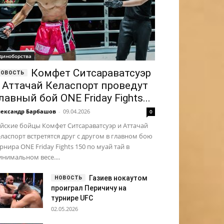
диноборства
Комфет Ситсараватсуэр
 Аттачай Келаспорт проведут
лавный бой ONE Friday Fights...
ександр Барбашов
-
09.04.2026
0
йские бойцы Комфет Ситсараватсуэр и Аттачай
ласпорт встретятся друг с другом в главном бою
рнира ONE Friday Fights 150 по муай тай в
нимальном весе....
Газиев нокаутом
проиграл Перичичу на
турнире UFC
02.05.2026