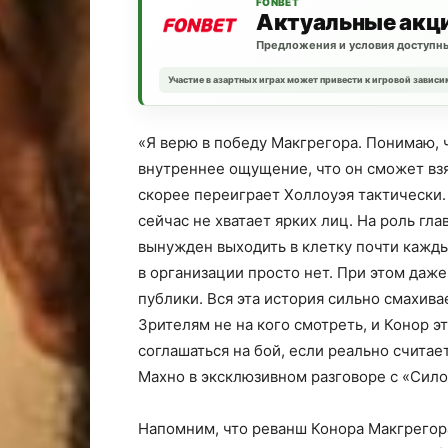
FONBET
Актуальные акц
Предложения и условия доступны
Участие в азартных играх может привести к игровой зависи
«Я верю в победу Макгрегора. Понимаю, ч
внутреннее ощущение, что он сможет взят
скорее переиграет Холлоуэя тактически.
сейчас не хватает ярких лиц. На роль гл
вынужден выходить в клетку почти кажды
в организации просто нет. При этом даже
публики. Вся эта история сильно смахив
Зрителям не на кого смотреть, и Конор эт
соглашаться на бой, если реально считае
Махно в эксклюзивном разговоре с «Сило
Напомним, что реванш Конора Макгрегора