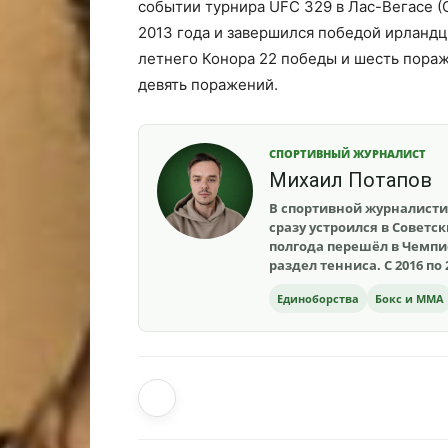
событии турнира UFC 329 в Лас-Вегасе (
2013 года и завершился победой ирландц
летнего Конора 22 победы и шесть пораж
девять поражений.
СПОРТИВНЫЙ ЖУРНАЛИСТ
Михаил Потапов
В спортивной журналистик
сразу устроился в Советс
полгода перешёл в Чемпи
раздел тенниса. С 2016 по 
Единоборства
Бокс и ММА