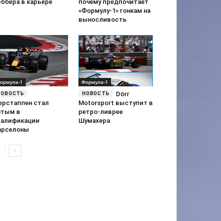
эббера в карьере
почему предпочитает
«Формулу-1» гонкам на
выносливость
ормула-1
Формула-1
Dörr
ерстаппен стал
Motorsport выступит в
ятым в
ретро-ливрее
валификации
Шумахера
арселоны