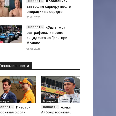
Ковалайнен
завершил карьеру после
операции на сердце
22.04.2026
«Уильямс»
оштрафовали после
инцидента на Гран-при
Монако
06.06.2026
Главные новости
ормула-1
Формула-1
Пиастри
Алекс
ассказал о роли
Албон рассказал,