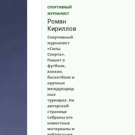
СПОРТИВНЫЙ
ЖУРНАЛИСТ
Роман
Кириллов
Спортивный
журналист
«Силы
Спорта».
Пишет о
футболе,
хоккее,
баскетболе и
крупных
международ
ных
турнирах. На
авторской
странице
собраны его
новостные
материалы и
публикации