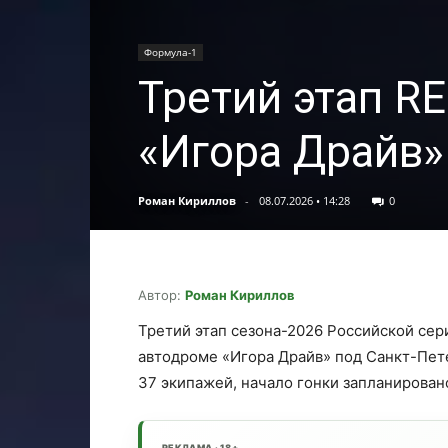
Формула-1
Третий этап R
«Игора Драйв»
Роман Кириллов
-
08.07.2026 • 14:28
0
Автор:
Роман Кириллов
Третий этап сезона-2026 Российской сер
автодроме «Игора Драйв» под Санкт-Пет
37 экипажей, начало гонки запланировано
РЕКЛАМА · 18+