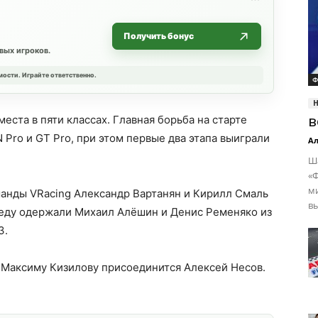
Получить бонус
вых игроков.
мости. Играйте ответственно.
Ф
еста в пяти классах. Главная борьба на старте
в
 Pro и GT Pro, при этом первые два этапа выиграли
Ал
Ша
«Ф
ми
манды VRacing Александр Вартанян и Кирилл Смаль
вы
беду одержали Михаил Алёшин и Денис Ременяко из
3.
 Максиму Кизилову присоединится Алексей Несов.