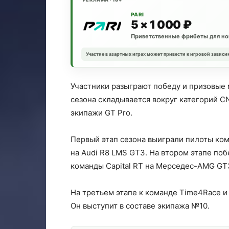
PARI
5 × 1 000 ₽
Приветственные фрибеты для но
Участие в азартных играх может привести к игровой зависи
Участники разыграют победу и призовые м
сезона складывается вокруг категорий CN
экипажи GT Pro.
Первый этап сезона выиграли пилоты ко
на Audi R8 LMS GT3. На втором этапе по
команды Capital RT на Мерседес-AMG GT
На третьем этапе к команде Time4Race и
Он выступит в составе экипажа №10.