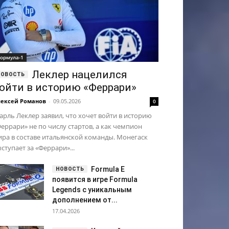
ормула-1
Леклер нацелился
ойти в историю «Феррари»
ексей Романов
-
09.05.2026
0
рль Леклер заявил, что хочет войти в историю
еррари» не по числу стартов, а как чемпион
ра в составе итальянской команды. Монегаск
ступает за «Феррари»...
Formula E
появится в игре Formula
Legends с уникальным
дополнением от...
17.04.2026