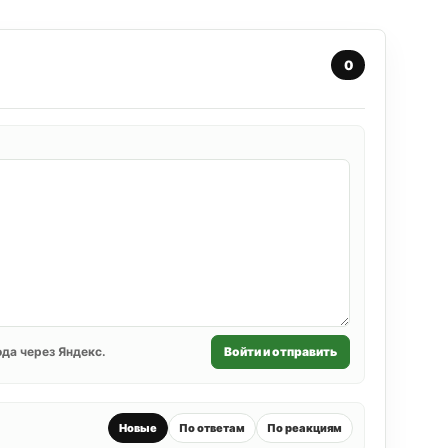
0
да через Яндекс.
Войти и отправить
Новые
По ответам
По реакциям