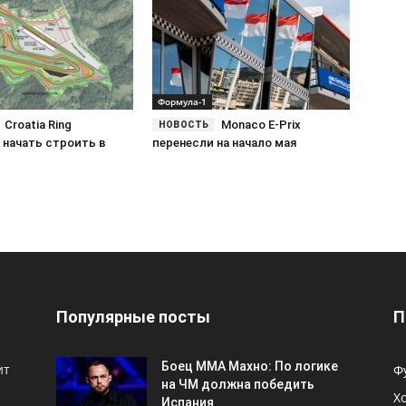
Формула-1
Croatia Ring
Monaco E-Prix
 начать строить в
перенесли на начало мая
Популярные посты
П
Боец ММА Махно: По логике
ит
Ф
на ЧМ должна победить
Х
Испания