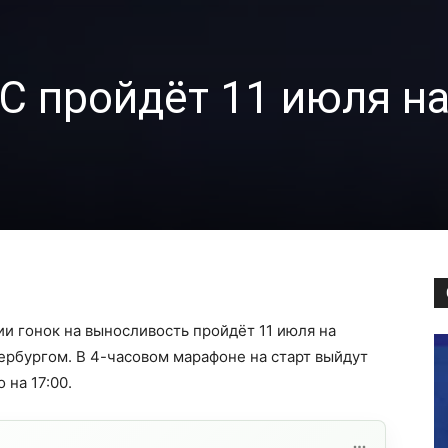
EC пройдёт 11 июля н
ии гонок на выносливость пройдёт 11 июля на
ербургом. В 4-часовом марафоне на старт выйдут
 на 17:00.