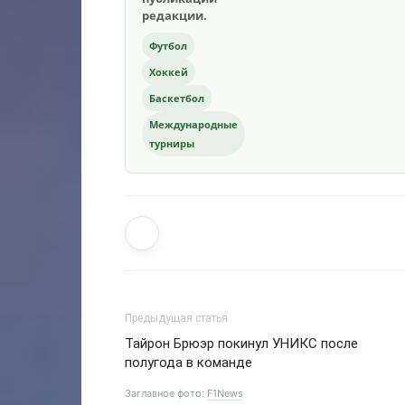
редакции.
Футбол
Хоккей
Баскетбол
Международные
турниры
Предыдущая статья
Тайрон Брюэр покинул УНИКС после
полугода в команде
Заглавное фото:
F1News