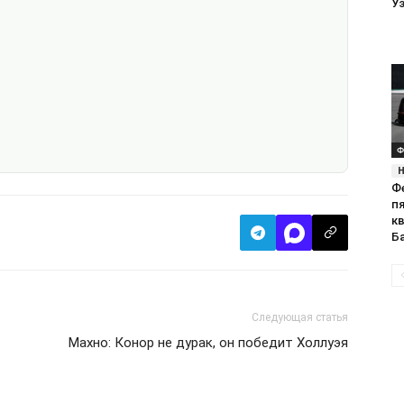
У
Ф
Ф
п
к
Б
Следующая статья
Махно: Конор не дурак, он победит Холлуэя