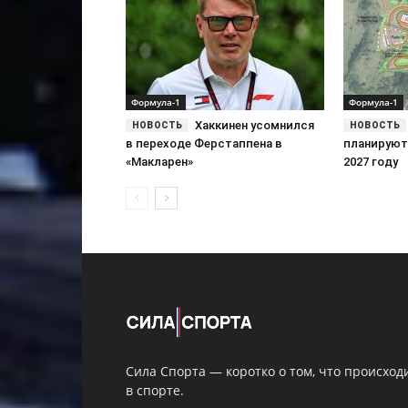
Формула-1
Формула-1
Хаккинен усомнился
в переходе Ферстаппена в
планируют
«Макларен»
2027 году
Сила Спорта — коротко о том, что происход
в спорте.