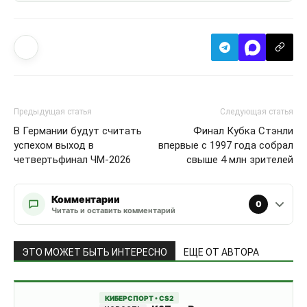
Предыдущая статья
Следующая статья
В Германии будут считать
Финал Кубка Стэнли
успехом выход в
впервые с 1997 года собрал
четвертьфинал ЧМ-2026
свыше 4 млн зрителей
Комментарии
0
Читать и оставить комментарий
ЭТО МОЖЕТ БЫТЬ ИНТЕРЕСНО
ЕЩЕ ОТ АВТОРА
КИБЕРСПОРТ • CS2