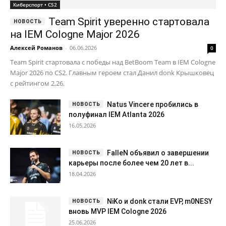
Киберспорт • CS2
Team Spirit уверенно стартовала
на IEM Cologne Major 2026
Алексей Романов
-
06.06.2026
0
Team Spirit стартовала с победы над BetBoom Team в IEM Cologne
Major 2026 по CS2. Главным героем стал Данил donk Крышковец
с рейтингом 2,26.
Natus Vincere пробились в
полуфинал IEM Atlanta 2026
16.05.2026
FalleN объявил о завершении
карьеры после более чем 20 лет в...
18.04.2026
NiKo и donk стали EVP, m0NESY
вновь MVP IEM Cologne 2026
25.06.2026