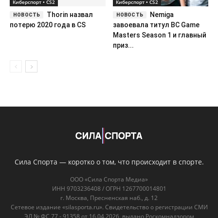
Киберспорт • CS2
Киберспорт • CS2
Thorin назвал
Nemiga
потерю 2020 года в CS
завоевала титул BC Game
Masters Season 1 и главный
приз...
Сила Спорта — коротко о том, что происходит в спорте.
ООО «Сила Спорта Медиа»
ИНН 9703236408 / ОГРН 1267700014801
г. Москва, Пресненская наб., д. 12
Сетевое издание «silasporta.ru». Свидетельство о регистрации СМИ
ЭЛ № ФС 77 - 91358 от 16.04.2026, выдано Роскомнадзором