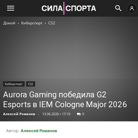
Домой
Киберспорт
CS2
Киберспорт
CS2
Aurora Gaming победила G2
Esports в IEM Cologne Major 2026
Алексей Романов
-
13.06.2026 • 17:19
0
Автор:
Алексей Романов