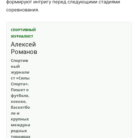
формируют интригу перед следующими стадиями
соревнования.
СПОРТИВНЫЙ
ЖУРНАЛИСТ
Алексей
Романов
Спортив
ный
журнали
ст «Силы
Спорта».
Пишет о
футболе,
хоккее,
баскетбо
ле и
крупных
междуна
родных
турнирах