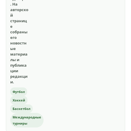
. На
авторско
й
страниц
е
собраны
его
новостн
ые
материа
лы и
публика
ции
редакци
и.
Футбол
Хоккей
Баскетбол
Международные
турниры