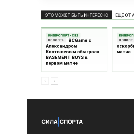
ЭТО МОЖЕТ БЫТЬ ИНТЕРЕСНО
ЕЩЕ ОТ 
КИБЕРСПОРТ • CS2
КИБЕРСП
BCGame с
Александром
оскорби
Костылевым обыграла
матча
BASEMENT BOYS в
первом матче