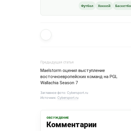
Футбол
Хоккей
Баскетб
Предыдущая статья
Maelstorm оценил выступление
восточноевропейских команд на PGL
Wallachia Season 7
Заглавное фото: Cybersport.ru
Источник:
Cybersport.ru
ОБСУЖДЕНИЕ
Комментарии