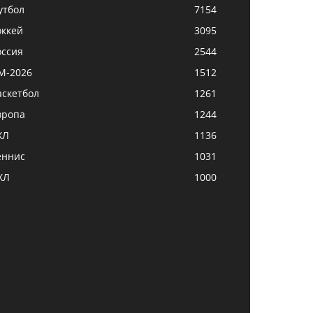
утбол
7154
оккей
3095
оссия
2544
М-2026
1512
аскетбол
1261
вропа
1244
ХЛ
1136
еннис
1031
ХЛ
1000