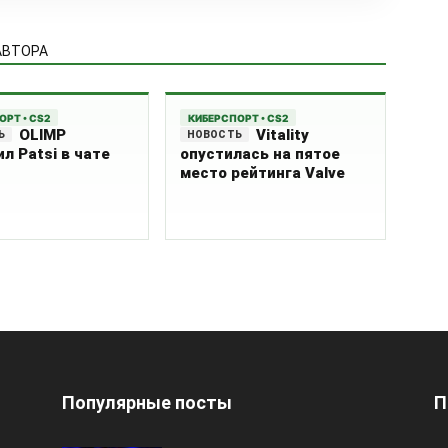
АВТОРА
ОРТ • CS2
КИБЕРСПОРТ • CS2
OLIMP
Vitality
л Patsi в чате
опустилась на пятое
место рейтинга Valve
Популярные посты
П