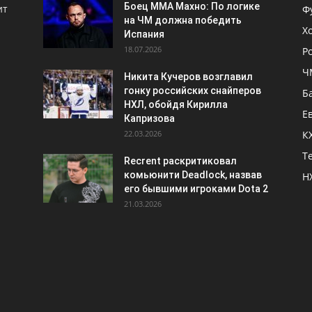
Боец ММА Махно: По логике
ит
Ф
на ЧМ должна победить
Х
Испания
18.07.2026
Р
Ч
Никита Кучеров возглавил
гонку российских снайперов
Б
НХЛ, обойдя Кирилла
Е
Капризова
22.03.2026
К
Т
Recrent раскритиковал
комьюнити Deadlock, назвав
Н
его бывшими игроками Dota 2
21.03.2026