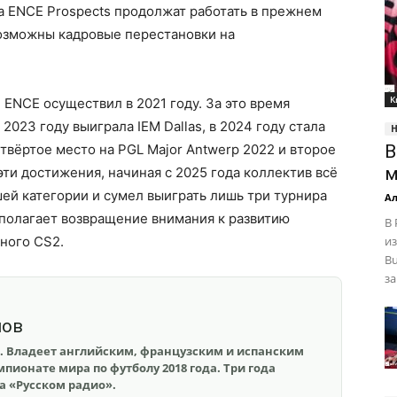
а ENCE Prospects продолжат работать в прежнем
возможны кадровые перестановки на
К
ENCE осуществил в 2021 году. За это время
2023 году выиграла IEM Dallas, в 2024 году стала
етвёртое место на PGL Major Antwerp 2022 и второе
B
м
эти достижения, начиная с 2025 года коллектив всё
ей категории и сумел выиграть лишь три турнира
Ал
дполагает возвращение внимания к развитию
В
ного CS2.
из
Bu
за
шов
. Владеет английским, французским и испанским
пионате мира по футболу 2018 года. Три года
на «Русском радио».