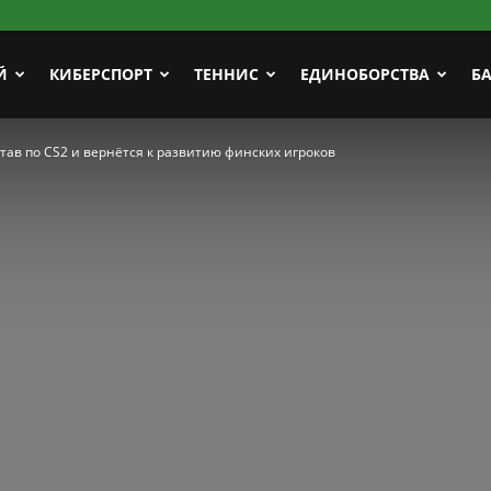
Й
КИБЕРСПОРТ
ТЕННИС
ЕДИНОБОРСТВА
Б
тав по CS2 и вернётся к развитию финских игроков