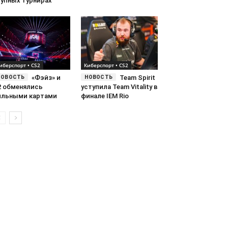
рупных турнирах
иберспорт • CS2
Киберспорт • CS2
«Фэйз» и
Team Spirit
2 обменялись
уступила Team Vitality в
ильными картами
финале IEM Rio