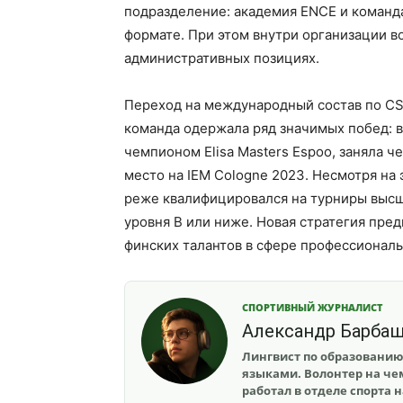
подразделение: академия ENCE и команд
формате. При этом внутри организации 
административных позициях.
Переход на международный состав по CS 
команда одержала ряд значимых побед: в 
чемпионом Elisa Masters Espoo, заняла ч
место на IEM Cologne 2023. Несмотря на 
реже квалифицировался на турниры высш
уровня B или ниже. Новая стратегия пре
финских талантов в сфере профессиональ
СПОРТИВНЫЙ ЖУРНАЛИСТ
Александр Барба
Лингвист по образованию
языками. Волонтер на чем
работал в отделе спорта 