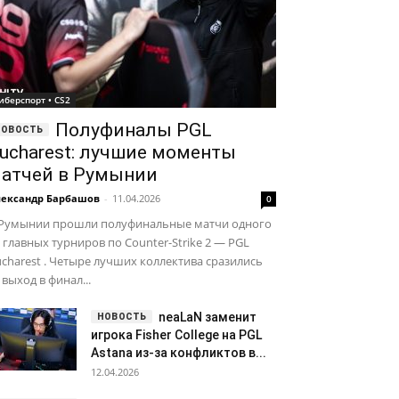
иберспорт • CS2
Полуфиналы PGL
ucharest: лучшие моменты
атчей в Румынии
ександр Барбашов
-
11.04.2026
0
 Румынии прошли полуфинальные матчи одного
 главных турниров по Counter-Strike 2 — PGL
charest . Четыре лучших коллектива сразились
 выход в финал...
neaLaN заменит
игрока Fisher College на PGL
Astana из-за конфликтов в...
12.04.2026