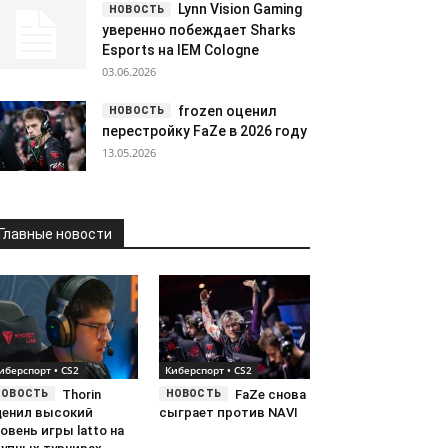
Lynn Vision Gaming
уверенно побеждает Sharks
Esports на IEM Cologne
03.06.2026
frozen оценил
перестройку FaZe в 2026 году
13.05.2026
Главные новости
иберспорт • CS2
Киберспорт • CS2
Thorin
FaZe снова
ценил высокий
сыграет против NAVI
овень игры latto на