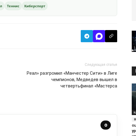
ол
Теннис
Киберспорт
Следующая статья
Реал» разгромил «Манчестер Сити» в Лиге
чемпионов, Медведев вышел в
четвертьфинал «Мастерса
К
0
о
ур