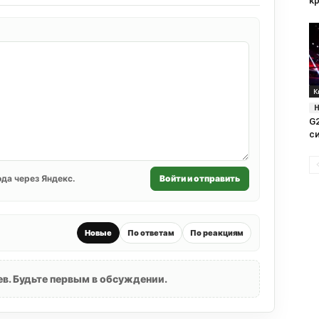
к
К
G
с
да через Яндекс.
Войти и отправить
Новые
По ответам
По реакциям
в. Будьте первым в обсуждении.