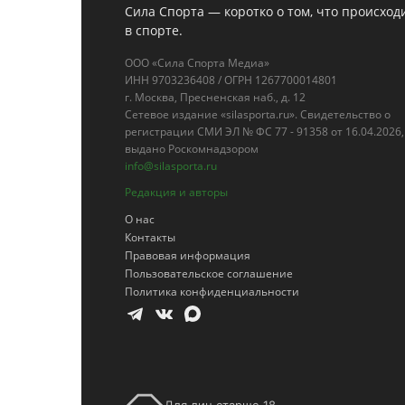
Сила Спорта — коротко о том, что происход
в спорте.
ООО «Сила Спорта Медиа»
ИНН 9703236408 / ОГРН 1267700014801
г. Москва, Пресненская наб., д. 12
Сетевое издание «silasporta.ru». Свидетельство о
регистрации СМИ ЭЛ № ФС 77 - 91358 от 16.04.2026,
выдано Роскомнадзором
info@silasporta.ru
Редакция и авторы
О нас
Контакты
Правовая информация
Пользовательское соглашение
Политика конфиденциальности