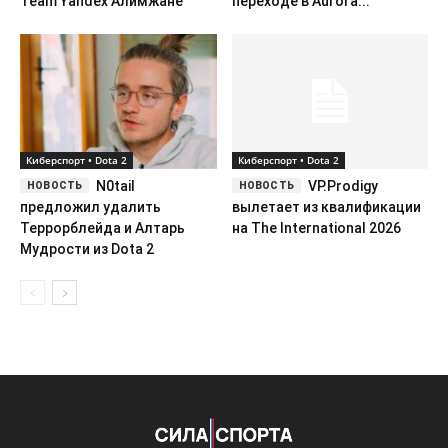
Team Yandex Алимжане
переходе в Aurora...
Киберспорт • Dota 2
Киберспорт • Dota 2
N0tail
VP.Prodigy
предложил удалить
вылетает из квалификации
Террорблейда и Алтарь
на The International 2026
Мудрости из Dota 2