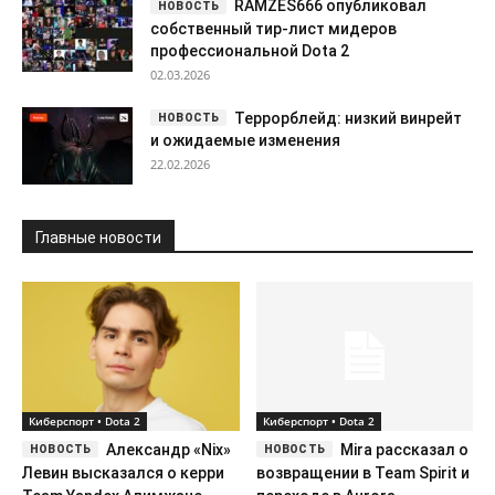
RAMZES666 опубликовал
собственный тир-лист мидеров
профессиональной Dota 2
02.03.2026
Террорблейд: низкий винрейт
и ожидаемые изменения
22.02.2026
Главные новости
Киберспорт • Dota 2
Киберспорт • Dota 2
Александр «Nix»
Mira рассказал о
Левин высказался о керри
возвращении в Team Spirit и